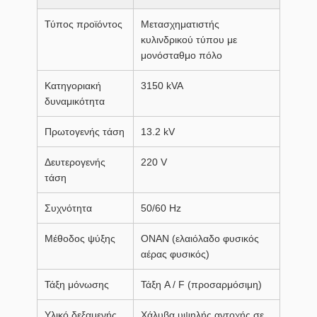
Τύπος προϊόντος
Μετασχηματιστής
κυλινδρικού τύπου με
μονόσταθμο πόλο
Κατηγοριακή
3150 kVA
δυναμικότητα
Πρωτογενής τάση
13.2 kV
Δευτερογενής
220 V
τάση
Συχνότητα
50/60 Hz
Μέθοδος ψύξης
ΟΝΑΝ (ελαιόλαδο φυσικός
αέρας φυσικός)
Τάξη μόνωσης
Τάξη A / F (προσαρμόσιμη)
Υλικό δεξαμενής
Χάλυβα υψηλής αντοχής σε