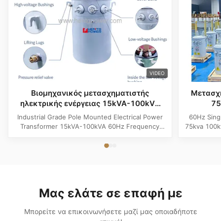
VIDEO
Βιομηχανικός μετασχηματιστής
Μετασχ
ηλεκτρικής ενέργειας 15kVA-100kVA
75
60Hz
Industrial Grade Pole Mounted Electrical Power
60Hz Sing
Transformer 15kVA-100kVA 60Hz Frequency
75kva 100k
Product Specifications Attribute Value
Attribute
Frequency 60Hz Phase Single Phase Application
Phase App
Power Transformer Output Voltage 110V, 220V,
Voltage 1
380V, 400V, 440V, 480V Input Voltage 11kV,
Input Volt
10.5kV, 3kV, 6.6kV, 6.3kV, 35kV, 12.47kV...
35kV,
Μας ελάτε σε επαφή με
Μπορείτε να επικοινωνήσετε μαζί μας οποιαδήποτε