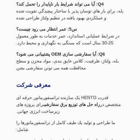
Q4: آیا می تواند شرایط بار ناپایدار را تحمل کند؟
بله، براي بار هاي نوسان پذير با ساختار پيچيدگي تقويت شده
و عملکردي بهبود يافته در تنظيم ولتاژ طراحی شده
س5: عمر انتظار می رود چیست؟
در شرایط عملیاتی استاندارد، عمر خدمات به طور معمول
25-30 سال است که بستگی به نگهداری و محیط دارد.
Q6: آیا سفارشی سازی OEM پشتیبانی می شود؟
بله، ولتاژ، ظرفیت، کلاس عایق بندی، مواد مخزن و سطح
محافظت همه می تونن سفارشی بشن
معرفی شرکت
قدرت HENTG یک سازنده ترانسفورماتور حرفه ای
متخصص در
راه حل های توزیع برق سفارشی
برای پروژه های
زیرساخت انرژی جهانی.
ما طراحي و توليد يك طیف كامل از ترانسفورماتورها را
شامل: