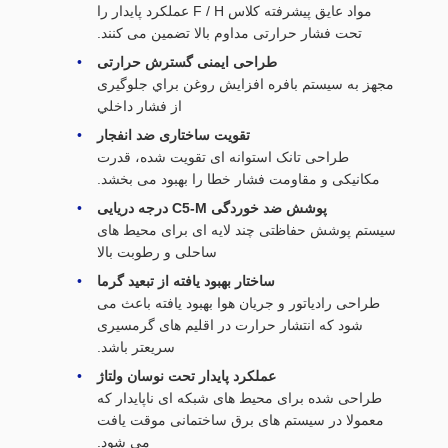
مواد عایق پیشرفته کلاس F / H عملکرد پایدار را
تحت فشار حرارتی مداوم بالا تضمین می کنند.
طراحی ایمنی گسترش حرارتی
مجهز به سيستم بافره افزايش روغن براي جلوگیری
از فشار داخلي
تقویت ساختاری ضد انفجار
طراحی تانک استوانه ای تقویت شده، قدرت
مکانیکی و مقاومت فشار خطا را بهبود می بخشد.
پوشش ضد خوردگی C5-M درجه دریایی
سیستم پوشش حفاظتی چند لایه ای برای محیط های
ساحلی و رطوبت بالا
ساختار بهبود یافته از تبعید گرما
طراحی رادیاتور و جریان هوا بهبود یافته باعث می
شود که انتشار حرارت در اقلیم های گرمسیری
سریعتر باشد.
عملکرد پایدار تحت نوسان ولتاژ
طراحی شده برای محیط های شبکه ای ناپایدار که
معمولا در سیستم های برق ساختمانی موقت یافت
می شود.