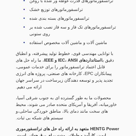
ترانسفورماتورهای قدرت غوطه ور شده با روغن
ترانسفورماتورهای توزیع خشک
ترانسفورماتورهای بسته بندی شده
ترانسفورماتورهای تک فاز و سه فاز نصب شده بر
روی ستونی
ماشین آلات و ماشین آلات مخصوص استفاده
با توانایی مهندسی قوی، خطوط تولید پیشرفته، و انطباق
دقیق با
استانداردهای IEC، ANSI و IEEE
، ما راه حل های
قابل اعتماد ترانسفورماتور را برای خدمات عمومی،
پیمانکاران EPC، کارخانه های صنعتی، پروژه های انرژی
تجدید پذیر و توسعه دهندگان زیرساخت در سراسر جهان
ارائه می دهیم.
محصولات ما به طور گسترده ای به جنوب شرقی آسیا،
خاورمیانه، آفریقا و آمریکای متحده صادر می شوند، محیط
های سخت مانند دمای بالا، مناطق خوردگی ساحلی،و
سیستم های شبکه بی ثبات.
HENTG Power متعهد به ارائه راه حل های ترانسفورموری
ایمن، کارآمد و طولانی مدت برای برق جهانی است.