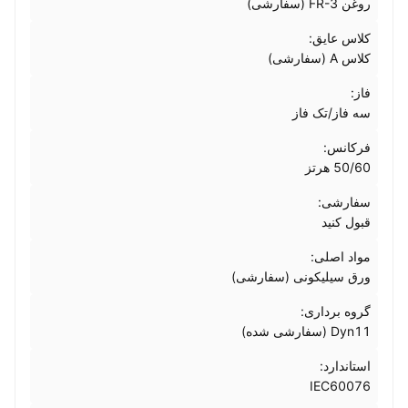
روغن FR-3 (سفارشی)
کلاس عایق:
کلاس A (سفارشی)
فاز:
سه فاز/تک فاز
فرکانس:
50/60 هرتز
سفارشی:
قبول کنید
مواد اصلی:
ورق سیلیکونی (سفارشی)
گروه برداری:
Dyn11 (سفارشی شده)
استاندارد:
IEC60076