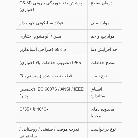
درمان سطح
پوشش ضد خوردگی بیرونی (C5-M
اختیاری)
مواد اصلی
فولاد سیلیکونی جهت دار
مواد پیچ و خم
مس / آلومینیوم اختیاری
حد افزایش دما
≤ 65K (طراحی استاندارد)
سطح حفاظت
IP65 (تصویب حفاظت بالا اختیاری)
نوع نصب
قطب نصب شده (سیستم بالا)
انطباق
IEC 60076 / ANSI / IEEE (تخصیص
استاندارد
پذیر)
محدوده دمای
-40°C تا +55°C
محیط
نوع درخواست
قدرت موقت / صنعتی / روستایی /
ساختمانی