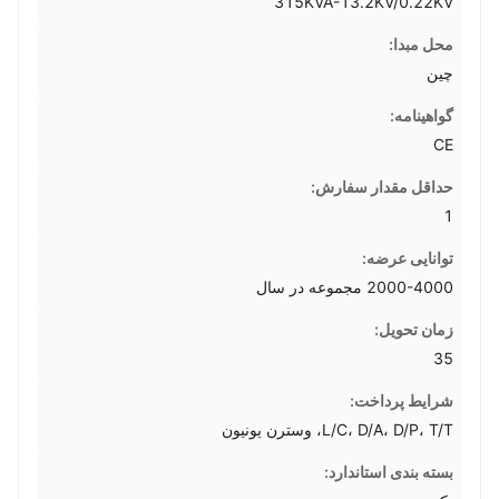
315KVA-13.2KV/0.22KV
محل مبدا:
چین
گواهینامه:
CE
حداقل مقدار سفارش:
1
توانایی عرضه:
2000-4000 مجموعه در سال
زمان تحویل:
35
شرایط پرداخت:
L/C، D/A، D/P، T/T، وسترن یونیون
بسته بندی استاندارد: