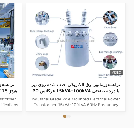
VIDEO
ترانسفورماتور برق الکتریکی نصب شده روی تیر
با درجه صنعتی 15kVA-100kVA فرکانس 60
هرتز
Industrial Grade Pole Mounted Electrical Power
fications
Transformer 15kVA-100kVA 60Hz Frequency
e Single
Product Specifications Attribute Value
r Output
Frequency 60Hz Phase Single Phase Application
0V, 480V
Power Transformer Output Voltage 110V, 220V,
V, 6.3kV,
380V, 400V, 440V, 480V Input Voltage 11kV,
 ...
10.5kV, 3kV, 6.6kV, 6.3kV, 35kV, 12.47kV...