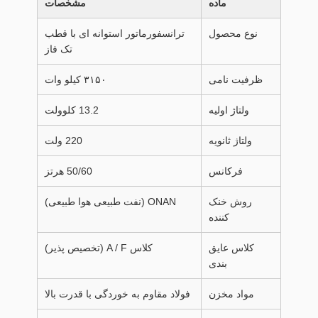
ماده
مشخصات
نوع محصول
ترانسفورماتور استوانه ای با قطب
تک فاز
ظرفیت نامی
۳۱۵۰ کیلو وات
ولتاژ اولیه
13.2 کلوولت
ولتاژ ثانویه
220 ولت
فرکانس
50/60 هرتز
روش خنک
ONAN (نفت طبیعی هوا طبیعی)
کننده
کلاس عایق
کلاس A / F (تخصیص پذیر)
بندی
مواد مخزن
فولاد مقاوم به خوردگی با قدرت بالا