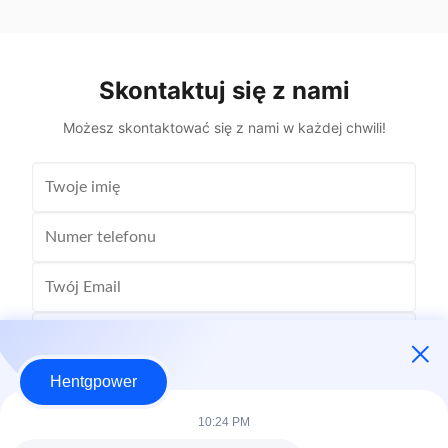
Transformer Frequency 50Hz, 60Hz Winding
Copper Wi
Material Copper Application Power Phase Three
Rectangle 
Coil Structure Layered ...
Potenti
Skontaktuj się z nami
Możesz skontaktować się z nami w każdej chwili!
Hentgpower
10:24 PM