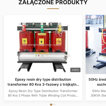
ZAŁĄCZONE PRODUKTY
VIDEO
Epoxy resin dry type distribution
50Hz śred
transformer 80 Kva 3-fazowy z trójkątną
such
cewką
tr
Epoxy Resin Dry Type Distribution Transformer
50Hz Med
80 Kva 3 Phase With Triple Winding Coil Product
30KVA Ste
Specifications Attribute Value Type Power
Product 
transformer, distribution transformer, Dry Type
Distrib