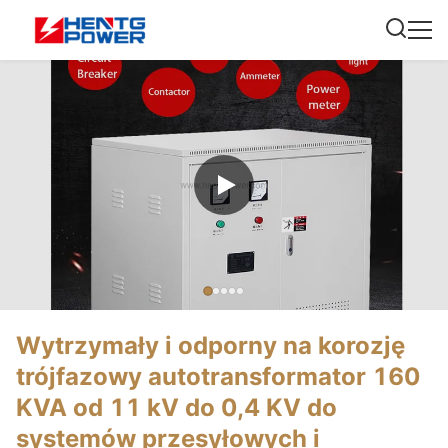
Wytrzymały i odporny na korozję
trójfazowy autotransformator 160
KVA od 11 kV do 0,4 KV do
systemów przesyłowych i