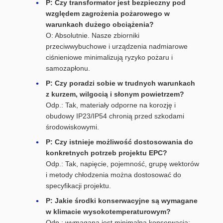
P: Czy transformator jest bezpieczny pod
względem zagrożenia pożarowego w
warunkach dużego obciążenia?
O: Absolutnie. Nasze zbiorniki
przeciwwybuchowe i urządzenia nadmiarowe
ciśnieniowe minimalizują ryzyko pożaru i
samozapłonu.
P: Czy poradzi sobie w trudnych warunkach
z kurzem, wilgocią i słonym powietrzem?
Odp.: Tak, materiały odporne na korozję i
obudowy IP23/IP54 chronią przed szkodami
środowiskowymi.
P: Czy istnieje możliwość dostosowania do
konkretnych potrzeb projektu EPC?
Odp.: Tak, napięcie, pojemność, grupę wektorów
i metody chłodzenia można dostosować do
specyfikacji projektu.
P: Jakie środki konserwacyjne są wymagane
w klimacie wysokotemperaturowym?
Odp.: wymagana jest minimalna konserwacja;