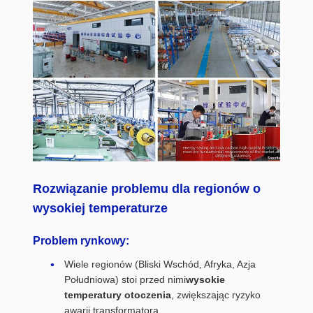
Rozwiązanie problemu dla regionów o
wysokiej temperaturze
Problem rynkowy:
Wiele regionów (Bliski Wschód, Afryka, Azja
Południowa) stoi przed nimi
wysokie
temperatury otoczenia
, zwiększając ryzyko
awarii transformatora.