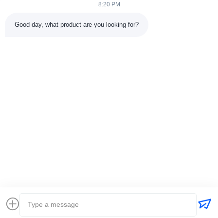
8:20 PM
Good day, what product are you looking for?
भेजना
+86-15074989773
info@hentgpower.com
घर
उत्पादों
वीडियो
वीआर शो
हमारे बारे में
फ़ैक्टरी टूर
गुणवत्ता नियंत्रण
हमसे संपर्क करें
एक उद्धरण का अनुरोध करें
साइटमैप
गोपनीयता नीति
© 2026 Hunan Hentg Power Electric Technology Co., Ltd.. All Rights
Reserved.