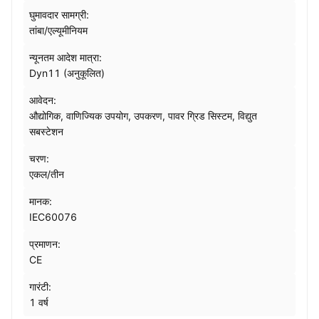
घुमावदार सामग्री:
तांबा/एल्यूमीनियम
न्यूनतम आदेश मात्रा:
Dyn11 (अनुकूलित)
आवेदन:
औद्योगिक, वाणिज्यिक उपयोग, उपकरण, पावर ग्रिड सिस्टम, विद्युत
सबस्टेशन
चरण:
एकल/तीन
मानक:
IEC60076
प्रमाणन:
CE
गारंटी:
1 वर्ष