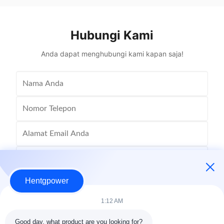
Material Copper Application Power Phase Three
Rectangle 
Coil Structure Layered ...
Potenti
Hubungi Kami
Anda dapat menghubungi kami kapan saja!
Hentgpower
1:12 AM
Good day, what product are you looking for?