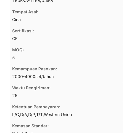
160KVA-11KV/0.4KV
Tempat Asal:
Cina
Sertifikasi:
CE
MOQ:
5
Kemampuan Pasokan:
2000-4000set/tahun
Waktu Pengiriman:
25
Ketentuan Pembayaran:
L/C,D/A,D/P,T/T,Western Union
Kemasan Standar: