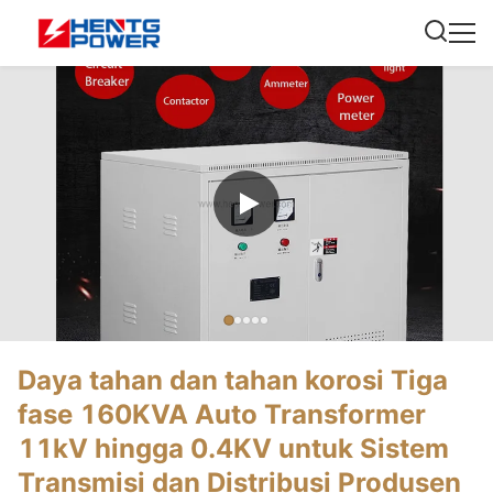
Daya tahan dan tahan korosi Tiga
fase 160KVA Auto Transformer
11kV hingga 0.4KV untuk Sistem
Transmisi dan Distribusi Produsen