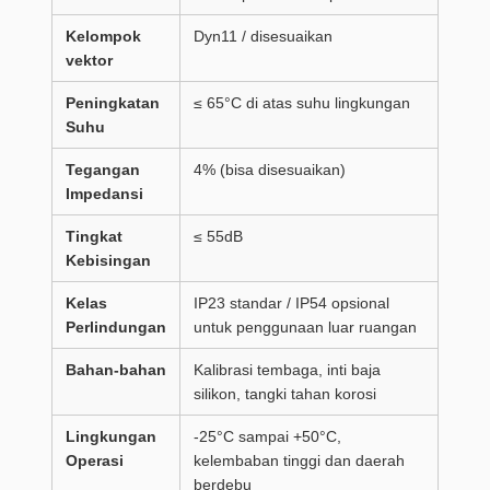
Kelompok
Dyn11 / disesuaikan
vektor
Peningkatan
≤ 65°C di atas suhu lingkungan
Suhu
Tegangan
4% (bisa disesuaikan)
Impedansi
Tingkat
≤ 55dB
Kebisingan
Kelas
IP23 standar / IP54 opsional
Perlindungan
untuk penggunaan luar ruangan
Bahan-bahan
Kalibrasi tembaga, inti baja
silikon, tangki tahan korosi
Lingkungan
-25°C sampai +50°C,
Operasi
kelembaban tinggi dan daerah
berdebu