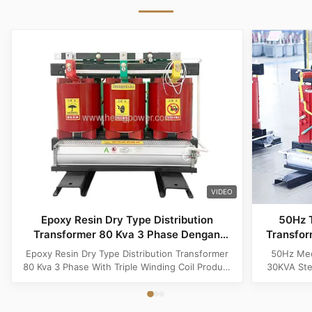
VIDEO
Epoxy Resin Dry Type Distribution
50Hz T
Transformer 80 Kva 3 Phase Dengan
Transfo
Triple Winding Coil
Epoxy Resin Dry Type Distribution Transformer
50Hz Med
80 Kva 3 Phase With Triple Winding Coil Product
30KVA Ste
Specifications Attribute Value Type Power
Product 
transformer, distribution transformer, Dry Type
Distrib
Transformer Frequency 50Hz, 60Hz Winding
Copper Wi