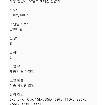
유통 변압기, 오일로 채워진 변압기
빈도:
50Hz, 60Hz
와인딩 재료:
알류미늄
신청:
힘
단계:
삼
코일 구조:
계층화 된 와인딩
코일 번호:
이중 와인딩 코일
입력 전압:
3kv, 6kv, 10kv, 15kv, 35kv, 69kv, 110kv, 220kv,
400kv, 115kv, 132kv