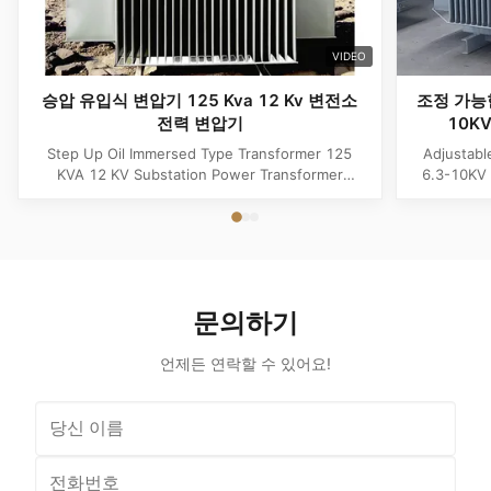
VIDEO
승압 유입식 변압기 125 Kva 12 Kv 변전소
조정 가능한
전력 변압기
10KV
Step Up Oil Immersed Type Transformer 125
Adjustabl
KVA 12 KV Substation Power Transformer
6.3-10KV 
Product Specifications Attribute Value Type
Product A
Distribution Transformer, Oil-filled Transformer
50Hz, 60Hz
Material Copper, Aluminum, Copper Winding
Windin
Frequency 60Hz, 50Hz Winding Material
Applicatio
Copper, Aluminum Application Power
Fully
Distributio...
문의하기
언제든 연락할 수 있어요!