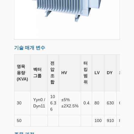
기술 매개 변수
전
터
명목
벡터
압
킹
용량
HV
LV
DY
와
그룹
조
범
(KVA)
합
위
10
Yyn0 /
±5%
30
6.3
0.4
80
630
600
1
Dyn11
±2X2.5%
6
50
100
910
870
1