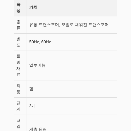
속
가치
성
종
유통 트랜스포머, 오일로 채워진 트랜스포머
류
빈
50Hz, 60Hz
도
롤
링
알루미늄
재
료
적
힘
용
단
3개
계
코
일
계층 윙링