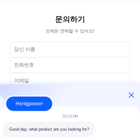
Material Aluminum, Copper, Copper Winding
outdoor ins
Frequency 50Hz, 60Hz Shape flat, Rectangle
and util
Topology ...
문의하기
언제든 연락할 수 있어요!
Hentgpower
10:23 AM
Good day, what product are you looking for?