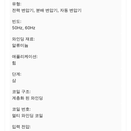
유형:
전력 변압기, 분배 변압기, 자동 변압기
빈도:
50Hz, 60Hz
와인딩 재료:
알류미늄
애플리케이션:
힘
단계:
삼
코일 구조:
계층화 된 와인딩
코일 번호:
멀티 와인딩 코일
입력 전압: