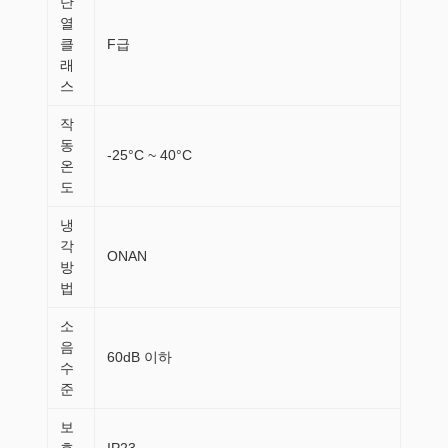
단
열
클
F급
래
스
작
동
-25°C ~ 40°C
온
도
냉
각
ONAN
방
법
소
음
60dB 이하
수
준
보