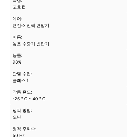
특징:
고효율
예어:
변전소 전력 변압기
이름:
높은 수증기 변압기
능률:
98%
단열 수업:
클래스 f
작동 온도:
-25 ° C ~ 40 ° C
냉각 방법:
오난
정격 주파수:
50 Hz