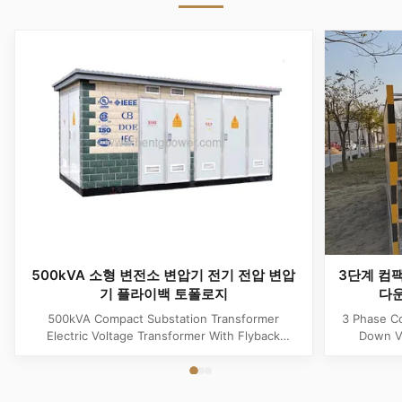
500kVA 소형 변전소 변압기 전기 전압 변압
3단계 컴
기 플라이백 토폴로지
다운
500kVA Compact Substation Transformer
3 Phase C
Electric Voltage Transformer With Flyback
Down Vo
Topology Product Specifications Attribute Value
Produ
Type power transformer, distribution
Substatio
transformer, European Box-Type Substation
design 