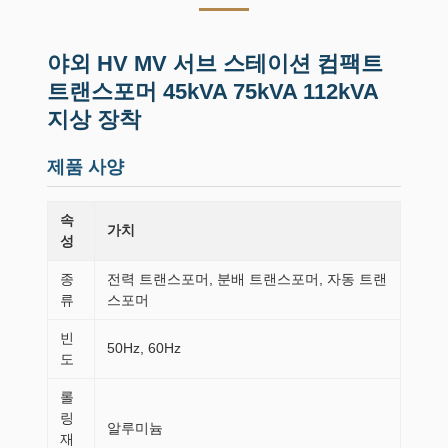
야외 HV MV 서브 스테이션 컴팩트
트랜스포머 45kVA 75kVA 112kVA
지상 장착
제품 사양
속
가치
성
종
전력 트랜스포머, 분배 트랜스포머, 자동 트랜
류
스포머
빈
50Hz, 60Hz
도
롤
링
알루미늄
재