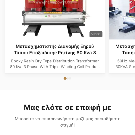
VIDEO
Μετασχηματιστής Διανομής Ξηρού
Μετασχη
Τύπου Εποξειδικής Ρητίνης 80 Kva 3
Τάση
Φάσεων με Πηνίο Τριπλής Ελίκωσης
Υποβιβα
Epoxy Resin Dry Type Distribution Transformer
50Hz Med
80 Kva 3 Phase With Triple Winding Coil Product
30KVA Ste
Specifications Attribute Value Type Power
Product 
transformer, distribution transformer, Dry Type
Distrib
Transformer Frequency 50Hz, 60Hz Winding
Copper Wi
Material Copper Application Power Phase Three
Rectangle 
Coil Structure Layered ...
Potenti
Μας ελάτε σε επαφή με
Μπορείτε να επικοινωνήσετε μαζί μας οποιαδήποτε
στιγμή!