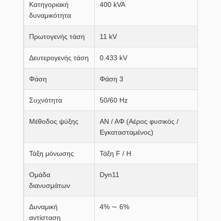
Κατηγοριακή
400 kVA
δυναμικότητα
Πρωτογενής τάση
11 kV
Δευτερογενής τάση
0.433 kV
Φάση
Φάση 3
Συχνότητα
50/60 Hz
Μέθοδος ψύξης
ΑΝ / ΑΦ (Αέρος φυσικός /
Εγκατασταμένος)
Τάξη μόνωσης
Τάξη F / H
Ομάδα
Dyn11
διανυσμάτων
Δυναμική
4% ∼ 6%
αντίσταση