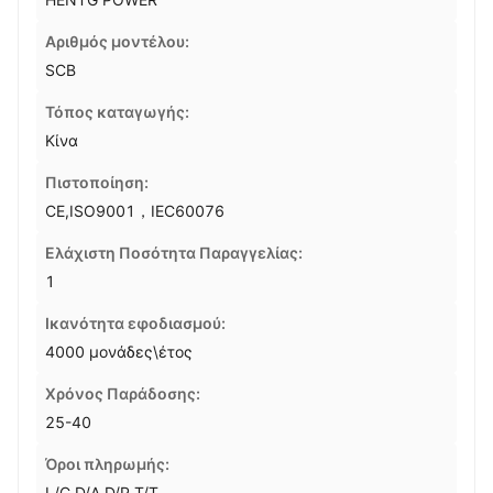
Αριθμός μοντέλου:
SCB
Τόπος καταγωγής:
Κίνα
Πιστοποίηση:
CE,ISO9001，IEC60076
Ελάχιστη Ποσότητα Παραγγελίας:
1
Ικανότητα εφοδιασμού:
4000 μονάδες\έτος
Χρόνος Παράδοσης:
25-40
Όροι πληρωμής:
L/C,D/A,D/P,T/T