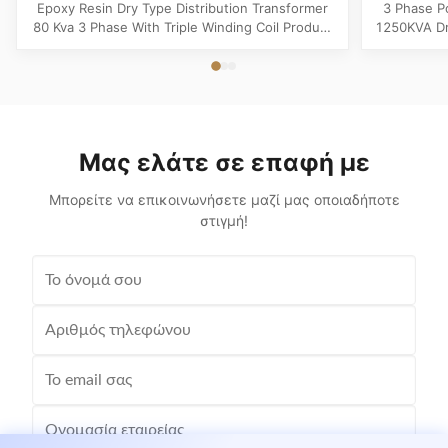
Φάσεων με Πηνίο Τριπλής Ελίκωσης
τύπο
Epoxy Resin Dry Type Distribution Transformer
3 Phase P
80 Kva 3 Phase With Triple Winding Coil Product
1250KVA Dr
Specifications Attribute Value Type Power
Specificati
transformer, distribution transformer, Dry Type
transfo
Transformer Frequency 50Hz, 60Hz Winding
Freque
Material Copper Application Power Phase Three
Aluminum 
Coil Structure Layered ...
Structur
Μας ελάτε σε επαφή με
Μπορείτε να επικοινωνήσετε μαζί μας οποιαδήποτε
στιγμή!