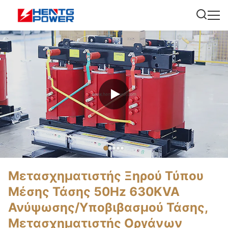
Μετασχηματιστής Ξηρού Τύπου
Μέσης Τάσης 50Hz 630KVA
Ανύψωσης/Υποβιβασμού Τάσης,
Μετασχηματιστής Οργάνων