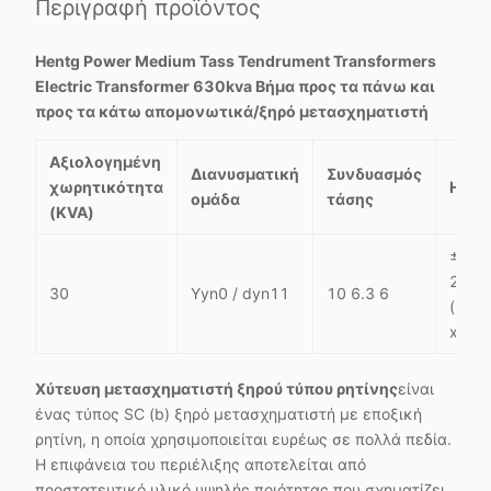
Περιγραφή προϊόντος
Hentg Power Medium Tass Tendrument Transformers
Electric Transformer 630kva Βήμα προς τα πάνω και
προς τα κάτω απομονωτικά/ξηρό μετασχηματιστή
Αξιολογημένη
Διανυσματική
Συνδυασμός
χωρητικότητα
HV
ομάδα
τάσης
(KVA)
± 5%
2x2,
30
Yyn0 / dyn11
10 6.3 6
(+3/-
x2,5
Χύτευση μετασχηματιστή ξηρού τύπου ρητίνης
είναι
ένας τύπος SC (b) ξηρό μετασχηματιστή με εποξική
ρητίνη, η οποία χρησιμοποιείται ευρέως σε πολλά πεδία.
Η επιφάνεια του περιέλιξης αποτελείται από
προστατευτικό υλικό υψηλής ποιότητας που σχηματίζει