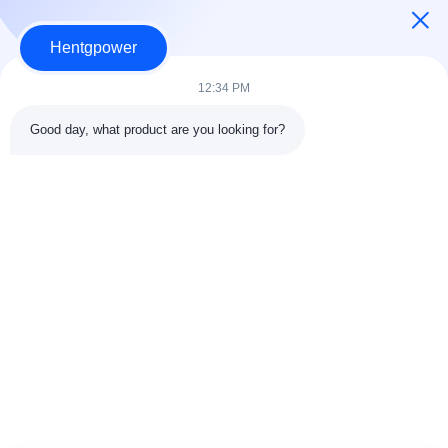
Hentgpower
12:34 PM
Good day, what product are you looking for?
Στείλε
+86-15074989773
info@hentgpower.com
Σπίτι
Προϊόντα
Βίντεο
Εκπομπή VR
Σχετικά με εμάς
Επισκέψεις στο εργοστάσιο
Έλεγχος Ποιότητας
Επικοινωνήστε μαζί μας