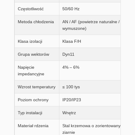
Częstotliwość
50/60 Hz
Metoda chłodzenia
AN / AF (powietrze naturalne /
wymuszone)
Klasa izolacji
Klasa F/H
Grupa wektorów
Dyn11
Napięcie
4% – 6%
impedancyjne
Wzrost temperatury
≤ 100 tys
Poziom ochrony
IP20/IP23
Typ instalacji
Wnętrz
Materiał rdzenia
Stal krzemowa o zorientowanym
ziarnie