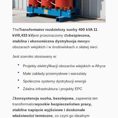
The
Transformator rozdzielczy suchy 400 kVA 11
kV/0,433 kV
jest przeznaczony dla
bezpieczna,
stabilna i ekonomiczna dystrybucja mocy
w
obszarach wiejskich i w środowiskach o słabej sieci.
Jest szeroko stosowany w:
Projekty elektryfikacji obszarów wiejskich w Afryce
Małe zakłady przemysłowe i warsztaty
Społeczne systemy dystrybucji energii
Zdalna infrastruktura i projekty EPC
Z
konsystencja sucha, bezolejowa
, zapewnia ten
transformator
wysokie bezpieczeństwo pracy,
stabilne napięcie wyjściowe i doskonałe
właściwości termiczne
, co czyni go idealnym