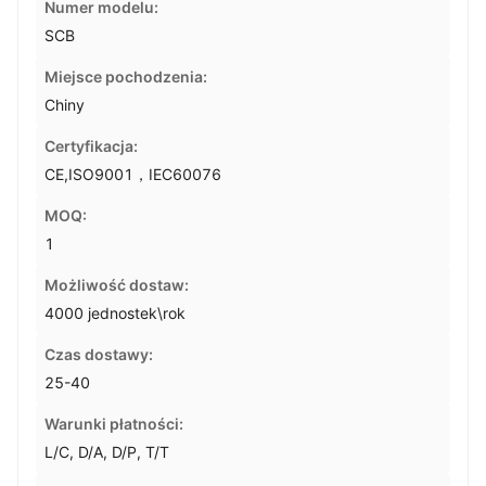
Numer modelu:
SCB
Miejsce pochodzenia:
Chiny
Certyfikacja:
CE,ISO9001，IEC60076
MOQ:
1
Możliwość dostaw:
4000 jednostek\rok
Czas dostawy:
25-40
Warunki płatności:
L/C, D/A, D/P, T/T