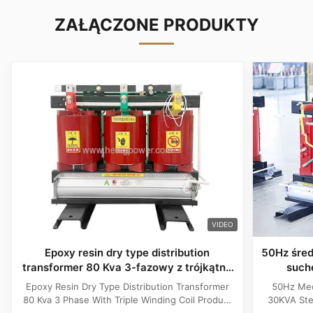
ZAŁĄCZONE PRODUKTY
VIDEO
Epoxy resin dry type distribution
50Hz śred
transformer 80 Kva 3-fazowy z trójkątną
such
cewką
tr
Epoxy Resin Dry Type Distribution Transformer
50Hz Med
80 Kva 3 Phase With Triple Winding Coil Product
30KVA Ste