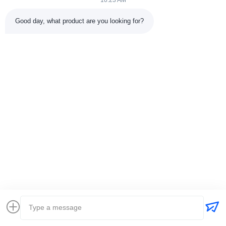
10:23 AM
Good day, what product are you looking for?
Wyślij
+86-15074989773
info@hentgpower.com
Do domu
Produkty
Filmy
Pokaz VR
O nas
Wycieczka po fabryce
Kontrola jakości
Skontaktuj się z nami
Poproś o wycenę
Sitemap
Polityka prywatności
© 2026 Hunan Hentg Power Electric Technology Co., Ltd.. All Rights
Reserved.