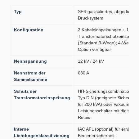
Typ
SF6-gasisoliertes, abgedichtet
Drucksystem
Konfiguration
2 Kabeleinspeisungen + 1
Transformatorschutzeinspeisu
(Standard 3-Wege); 4-Wege-
Option verfügbar
Nennspannung
12 kV / 24 kV
Nennstrom der
630 A
Sammelschiene
Schutz der
HH-Sicherungskombination vo
Transformatoreinspeisung
Typ DIN (geeignete Sicherung
für 200 kVA) oder Vakuum-
Leistungsschalter mit digitalem
Relais
Interne
IAC AFL (optional) für erhöhte
Lichtbogenklassifizierung
Bedienersicherheit