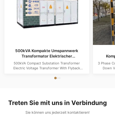
500kVA Kompakte Umspannwerk
Transformator Elektrischer
Komp
Spannungswandler mit Flyback-
500kVA Compact Substation Transformer
3 Phase C
Topologie
Electric Voltage Transformer With Flyback
Down Vo
Topology Product Specifications Attribute Value
Produ
Type power transformer, distribution
Substatio
transformer, European Box-Type Substation
design 
Material Aluminum, Copper, Copper Winding
outdoor ins
Frequency 50Hz, 60Hz Shape flat, Rectangle
and util
Topology ...
Treten Sie mit uns in Verbindung
Sie können uns jederzeit kontaktieren!