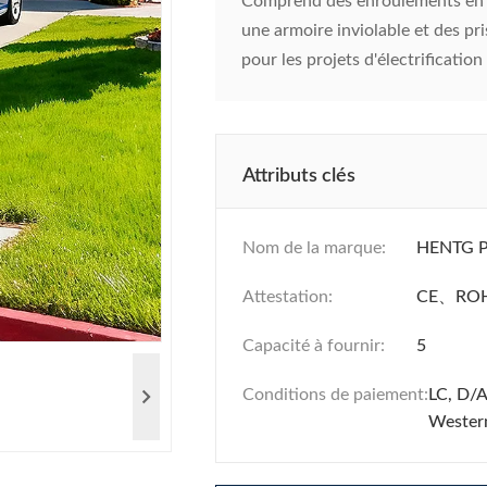
Comprend des enroulements en c
une armoire inviolable et des pr
pour les projets d'électrification
Attributs clés
Nom de la marque:
HENTG 
Attestation:
CE、RO
Capacité à fournir:
5
Conditions de paiement:
LC, D/A
Wester