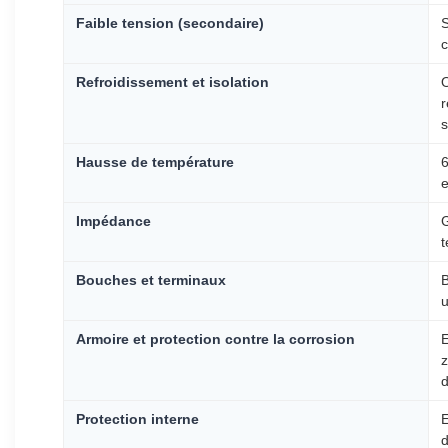
Faible tension (secondaire)
S
c
Refroidissement et isolation
O
r
s
Hausse de température
6
e
Impédance
G
t
Bouches et terminaux
B
u
Armoire et protection contre la corrosion
E
z
d
Protection interne
E
d