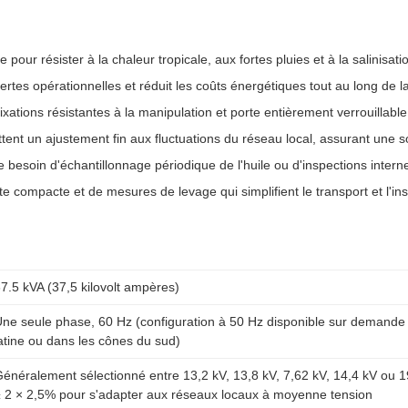
our résister à la chaleur tropicale, aux fortes pluies et à la salinisatio
rtes opérationnelles et réduit les coûts énergétiques tout au long de la 
xations résistantes à la manipulation et porte entièrement verrouillab
ettent un ajustement fin aux fluctuations du réseau local, assurant une
 le besoin d'échantillonnage périodique de l'huile ou d'inspections inte
 compacte et de mesures de levage qui simplifient le transport et l'ins
7.5 kVA (37,5 kilovolt ampères)
ne seule phase, 60 Hz (configuration à 50 Hz disponible sur demande p
atine ou dans les cônes du sud)
énéralement sélectionné entre 13,2 kV, 13,8 kV, 7,62 kV, 14,4 kV ou 19
 2 × 2,5% pour s'adapter aux réseaux locaux à moyenne tension