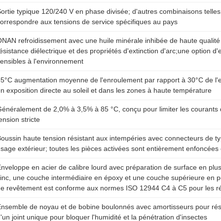
ortie typique 120/240 V en phase divisée; d'autres combinaisons telle
orrespondre aux tensions de service spécifiques au pays
NAN refroidissement avec une huile minérale inhibée de haute qualit
ésistance diélectrique et des propriétés d'extinction d'arc;une option d'
ensibles à l'environnement
5°C augmentation moyenne de l'enroulement par rapport à 30°C de l'
n exposition directe au soleil et dans les zones à haute température
énéralement de 2,0% à 3,5% à 85 °C, conçu pour limiter les courants d
ension stricte
oussin haute tension résistant aux intempéries avec connecteurs de t
sage extérieur; toutes les pièces activées sont entièrement enfoncées
nveloppe en acier de calibre lourd avec préparation de surface en pl
inc, une couche intermédiaire en époxy et une couche supérieure en po
e revêtement est conforme aux normes ISO 12944 C4 à C5 pour les régi
nsemble de noyau et de bobine boulonnés avec amortisseurs pour rési
'un joint unique pour bloquer l'humidité et la pénétration d'insectes