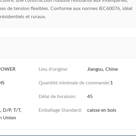
uivre, une construction robuste résistante aux intempéries,
ises de tension flexibles. Conforme aux normes IEC60076, idéal
 résidentiels et ruraux.
POWER
Lieu d'origine:
Jiangsu, Chine
HS
Quantité minimale de commande:
1
Délai de livraison:
45
, D/P, T/T,
Emballage Standard:
caisse en bois
n Union