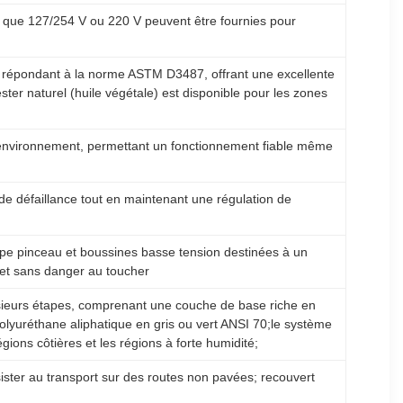
s que 127/254 V ou 220 V peuvent être fournies pour
é répondant à la norme ASTM D3487, offrant une excellente
ester naturel (huile végétale) est disponible pour les zones
environnement, permettant un fonctionnement fiable même
e défaillance tout en maintenant une régulation de
ype pinceau et boussines basse tension destinées à un
 et sans danger au toucher
usieurs étapes, comprenant une couche de base riche en
lyuréthane aliphatique en gris ou vert ANSI 70;le système
ons côtières et les régions à forte humidité;
ster au transport sur des routes non pavées; recouvert