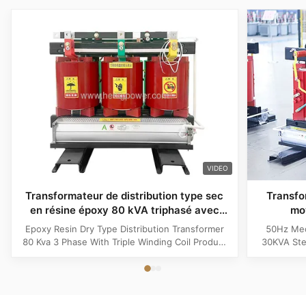
VIDEO
Transformateur de distribution type sec
Transfo
en résine époxy 80 kVA triphasé avec
mo
bobinage triple
Transfo
Epoxy Resin Dry Type Distribution Transformer
50Hz Med
80 Kva 3 Phase With Triple Winding Coil Product
30KVA Ste
Specifications Attribute Value Type Power
Product 
transformer, distribution transformer, Dry Type
Distrib
Transformer Frequency 50Hz, 60Hz Winding
Copper Wi
Material Copper Application Power Phase Three
Rectangle 