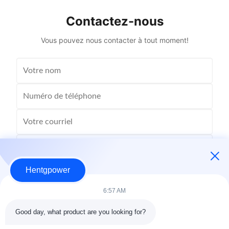
Coil Structure Layered ...
Potenti
Contactez-nous
Vous pouvez nous contacter à tout moment!
Hentgpower
6:57 AM
Good day, what product are you looking for?