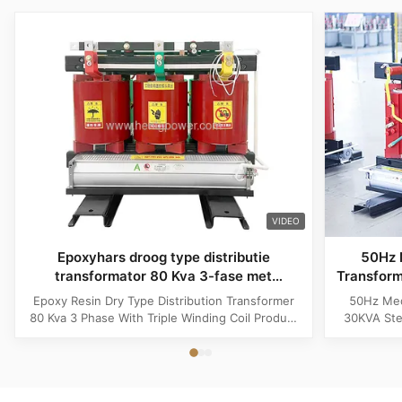
VIDEO
Epoxyhars droog type distributie
50Hz 
transformator 80 Kva 3-fase met
Transfor
drievoudige spoel
I
Epoxy Resin Dry Type Distribution Transformer
50Hz Med
80 Kva 3 Phase With Triple Winding Coil Product
30KVA Ste
Specifications Attribute Value Type Power
Product 
transformer, distribution transformer, Dry Type
Distrib
Transformer Frequency 50Hz, 60Hz Winding
Copper Wi
Material Copper Application Power Phase Three
Rectangle 