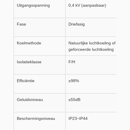
Uitgangsspanning
0,4 kV (aanpasbaar)
Fase
Driefasig
Koelmethode
Natuurlijke luchtkoeling of
geforceerde luchtkoeling
Isolatieklasse
F/H
Efficiëntie
≥98%
Geluidsniveau
≤55dB
Beschermingsniveau
IP23~IP44