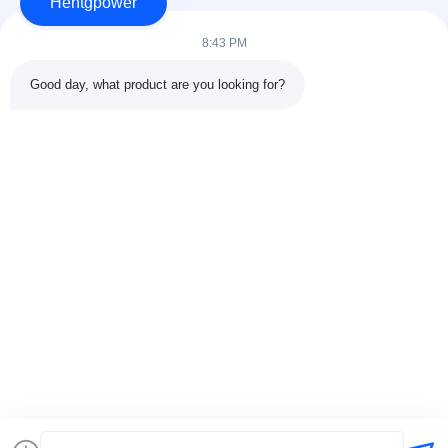
Hentgpower
8:43 PM
Good day, what product are you looking for?
Stuur
+86-15074989773
info@hentgpower.com
Thuis
Producten
Video's
VR -show
Over Ons
Fabriekstour
Kwaliteitscontrole
Neem contact met ons op
Vraag een offerte
Sitemap
Privacybeleid
© 2026 Hunan Hentg Power Electric Technology Co., Ltd.. All Rights