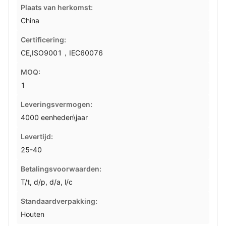
Plaats van herkomst:
China
Certificering:
CE,ISO9001，IEC60076
MOQ:
1
Leveringsvermogen:
4000 eenheden\jaar
Levertijd:
25-40
Betalingsvoorwaarden:
T/t, d/p, d/a, l/c
Standaardverpakking:
Houten