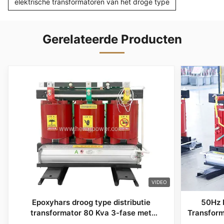
elektrische transformatoren van het droge type
Gerelateerde Producten
VIDEO
Epoxyhars droog type distributie
50Hz 
transformator 80 Kva 3-fase met
Transfor
drievoudige spoel
I