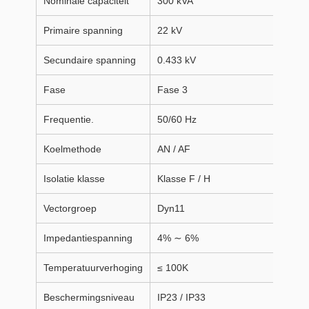
Nominale capaciteit
300 kVA
Primaire spanning
22 kV
Secundaire spanning
0.433 kV
Fase
Fase 3
Frequentie.
50/60 Hz
Koelmethode
AN / AF
Isolatie klasse
Klasse F / H
Vectorgroep
Dyn11
Impedantiespanning
4% ∼ 6%
Temperatuurverhoging
≤ 100K
Beschermingsniveau
IP23 / IP33