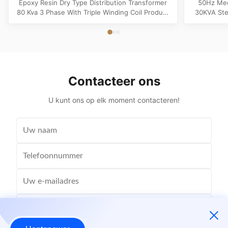
Epoxy Resin Dry Type Distribution Transformer
50Hz Med
80 Kva 3 Phase With Triple Winding Coil Product
30KVA Ste
Specifications Attribute Value Type Power
Product 
transformer, distribution transformer, Dry Type
Distrib
Transformer Frequency 50Hz, 60Hz Winding
Copper Wi
Material Copper Application Power Phase Three
Rectangle 
Coil Structure Layered ...
Potenti
Contacteer ons
U kunt ons op elk moment contacteren!