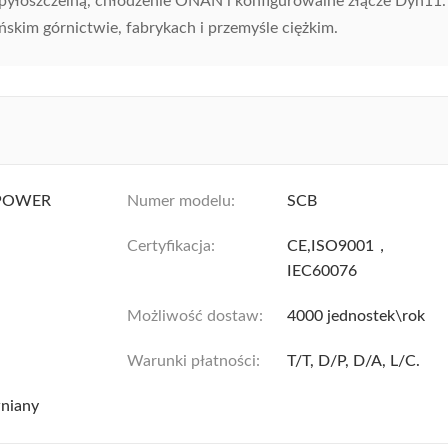
 pyłoszczelną, chłodzenie ONAN i konfigurowalne złącze Dyn11.
skim górnictwie, fabrykach i przemyśle ciężkim.
POWER
Numer modelu:
SCB
Certyfikacja:
CE,ISO9001，
IEC60076
Możliwość dostaw:
4000 jednostek\rok
Warunki płatności:
T/T, D/P, D/A, L/C.
niany