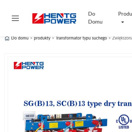
Do
Produ
Domu
Do domu
>
produkty
>
Transformator typu suchego
>
Zwiększon