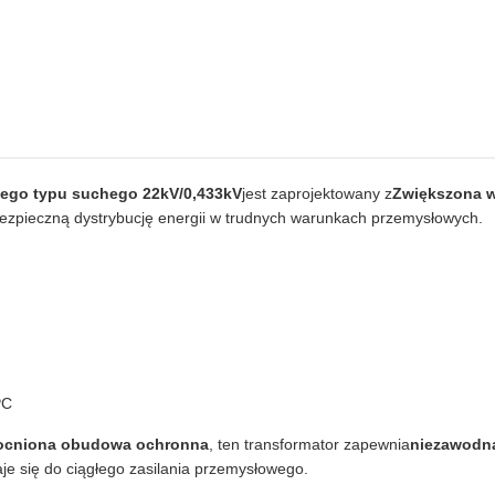
wego typu suchego 22kV/0,433kV
jest zaprojektowany z
Zwiększona wy
 bezpieczną dystrybucję energii w trudnych warunkach przemysłowych.
PC
zmocniona obudowa ochronna
, ten transformator zapewnia
niezawodna
aje się do ciągłego zasilania przemysłowego.