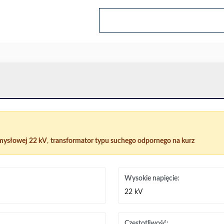
mysłowej 22 kV
,
transformator typu suchego odpornego na kurz
Wysokie napięcie:
22 kV
Częstotliwość: