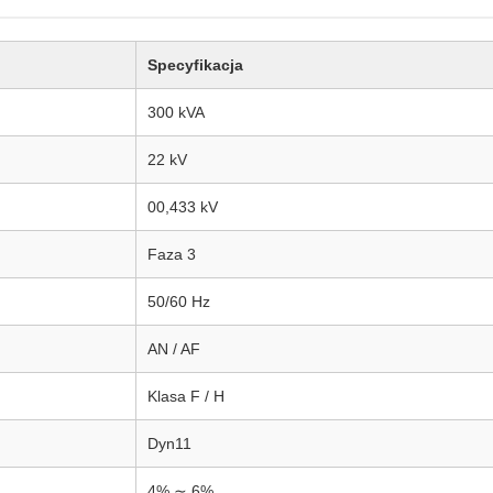
Specyfikacja
300 kVA
22 kV
00,433 kV
Faza 3
50/60 Hz
AN / AF
Klasa F / H
Dyn11
4% ∼ 6%