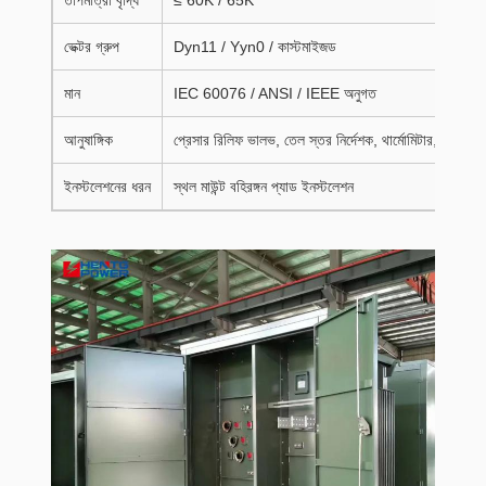
তাপমাত্রা বৃদ্ধি
≤ 60K / 65K
ভেক্টর গ্রুপ
Dyn11 / Yyn0 / কাস্টমাইজড
মান
IEC 60076 / ANSI / IEEE অনুগত
আনুষাঙ্গিক
প্রেসার রিলিফ ভালভ, তেল স্তর নির্দেশক, থার্মোমিটার, বুশিংস, সা
ইনস্টলেশনের ধরন
স্থল মাউন্ট বহিরঙ্গন প্যাড ইনস্টলেশন