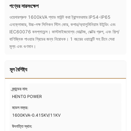
পণ্যের সারসংক্ষেপ
ওয়েদারপ্রুফ 1600kVA প্যাড মাউন্ট করা ট্রান্সফরমার IP54-IP65
এনক্লোজার, উচ্চ-দক্ষ সিলিকন স্টিল কোর, কপার/অ্যালুমিনিয়াম উইন্ডিং এবং
IEC60076 কমপ্লায়েন্স। কাস্টমাইজযোগ্য ভোল্টেজ, ভেক্টর গ্রুপ, এবং শিল্প/
বাণিজ্যিক পাওয়ার গ্রিডের জন্য নিরোধক। 1 বছরের ওয়ারেন্টি সহ চীনে সেরা
মূল্য এবং গুণমান।
মূল বৈশিষ্ট্য
ব্র্যান্ডের নাম:
HENTG POWER
মডেল নম্বর:
1600KVA-0.415KV/11KV
উৎপত্তি স্থান: