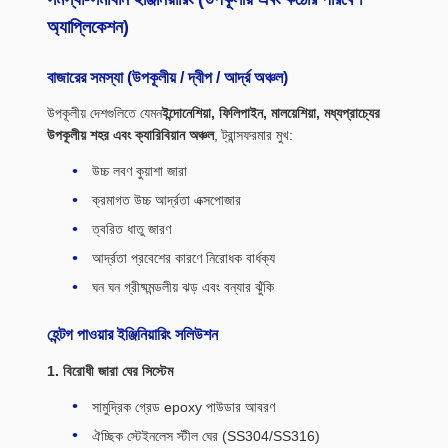
অ্যাপ্লিকেশন)
বাজারের সমস্যা (উপকূলীয় / দ্বীপ / আর্দ্র অঞ্চল)
উপকূলীয় দেশগুলিতে যেমন
ইন্দোনেশিয়া, ফিলিপাইন, মালয়েশিয়া, মধ্যপ্রাচ্যের
উপকূলীয় শহর এবং ক্যারিবিয়ান অঞ্চল
, ট্রান্সফরমার মুখ:
উচ্চ লবণ কুয়াশা জারা
ক্রমাগত উচ্চ আর্দ্রতা এক্সপোজার
ত্বরিত ধাতু জারণ
আর্দ্রতা প্রবেশের কারণে নিরোধক বার্ধক্য
ঘন ঘন গ্রীষ্মমন্ডলীয় ঝড় এবং বন্যার ঝুঁকি
হেন্টগ পাওয়ার ইঞ্জিনিয়ারিং সলিউশন
1. বিরোধী জারা ঘের সিস্টেম
সামুদ্রিক গ্রেড epoxy পাউডার আবরণ
ঐচ্ছিক স্টেইনলেস স্টীল ঘের (SS304/SS316)