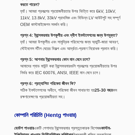
করতে পারেন?
হ্যাঁ। আমরা প্রকল্পের প্রয়োজনীয়তার উপর ভিত্তি করে 6kV, 10kV,
11kV, 13.8kV, 33kV প্রাথমিক এবং বিভিন্ন LV আউটপুট সহ সম্পূর্ণ
OEM কাস্টমাইজেশন সমর্থন করি।
প্রশ্ন 4: ট্রান্সফরমার উপকূলীয় এবং দ্বীপ ইনস্টলেশনের জন্য উপযুক্ত?
হ্যাঁ। আমরা উপকূলীয় এবং সামুদ্রিক পরিবেশের জন্য অ্যান্টি-জারা আবরণ,
স্টেইনলেস স্টীল ঘেরের বিকল্প এবং আর্দ্রতা-প্রমাণ নিরোধক প্রদান করি।
প্রশ্ন 5: আপনার ট্রান্সফরমার কোন মান মেনে চলে?
আমাদের প্যাড মাউন্ট করা ট্রান্সফরমারগুলি প্রকল্পের প্রয়োজনীয়তার উপর
নির্ভর করে IEC 60076, ANSI, IEEE মান মেনে চলে।
প্রশ্ন 6: প্রত্যাশিত পরিষেবা জীবন কি?
সঠিক ইনস্টলেশনের অধীনে, পরিষেবা জীবন সাধারণত হয়
25-30 বছর
কম
রক্ষণাবেক্ষণের প্রয়োজনীয়তা সহ।
কোম্পানি পরিচিতি (Hentg পাওয়ার)
হেনটগ পাওয়ার
একটি পেশাদার ট্রান্সফরমার প্রস্তুতকারক বিশেষজ্ঞ
কাস্টম-
ইঞ্জিনিয়ারড পাওয়ার ডিস্ট্রিবিউশন সলিউশন
বিশ্বব্যাপী শক্তি অবকাঠামো