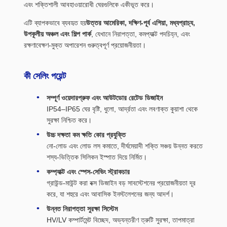
এবং শক্তিশালী আবহাওয়ারোধী ঘেরগুলিকে একীভূত করে।
এটি ব্যাপকভাবে ব্যবহৃত হয়
উত্তর আমেরিকা, দক্ষিণ-পূর্ব এশিয়া, মধ্যপ্রাচ্য,
উপকূলীয় অঞ্চল এবং শিল্প পার্ক
, যেখানে নিরাপত্তা, কমপ্যাক্ট পদচিহ্ন, এবং
রক্ষণাবেক্ষণ-মুক্ত অপারেশন গুরুত্বপূর্ণ প্রয়োজনীয়তা।
কী সেলিং পয়েন্ট
সম্পূর্ণ ওয়েদারপ্রুফ এবং আউটডোর রেটেড ডিজাইন
IP54–IP65 ঘের বৃষ্টি, ধুলো, আর্দ্রতা এবং লবণাক্ত কুয়াশা থেকে
সুরক্ষা নিশ্চিত করে।
উচ্চ দক্ষতা কম ক্ষতি কোর প্রযুক্তি
নো-লোড এবং লোড লস কমাতে, দীর্ঘমেয়াদী শক্তি সঞ্চয় উন্নত করতে
শস্য-ভিত্তিক সিলিকন ইস্পাত দিয়ে নির্মিত।
কম্প্যাক্ট এবং স্পেস-সেভিং স্ট্রাকচার
গ্রাউন্ড-মাউন্ট করা বক্স ডিজাইন বড় সাবস্টেশনের প্রয়োজনীয়তা দূর
করে, যা শহুরে এবং আবাসিক ইনস্টলেশনের জন্য আদর্শ।
উন্নত নিরাপত্তা সুরক্ষা সিস্টেম
HV/LV কম্পার্টমেন্ট বিচ্ছেদ, অভ্যন্তরীণ ত্রুটি সুরক্ষা, তাপমাত্রা