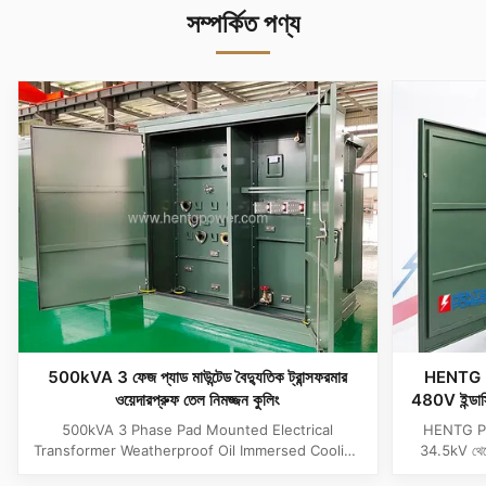
সম্পর্কিত পণ্য
500kVA 3 ফেজ প্যাড মাউন্টেড বৈদ্যুতিক ট্রান্সফরমার
HENTG 
ওয়েদারপ্রুফ তেল নিমজ্জন কুলিং
480V ইন্ডাস্ট
500kVA 3 Phase Pad Mounted Electrical
HENTG POWE
Transformer Weatherproof Oil Immersed Cooling
34.5kV থেক
Product Specifications Attribute Value Type
রিডানডেন্সি, ড