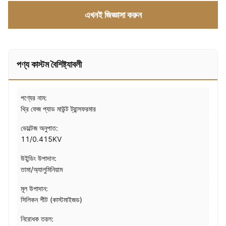
এখনই জিজ্ঞাসা করুন
পণ্য কাস্টম বৈশিষ্ট্যাবলী
পণ্যের নাম:
থ্রি ফেজ প্যাড মাউন্ট ট্রান্সফরমার
ভোল্টেজ অনুপাত:
11/0.415KV
উইন্ডিং উপাদান:
তামা/অ্যালুমিনিয়াম
মূল উপাদান:
সিলিকন শীট (কাস্টমাইজড)
নিরোধক তরল: