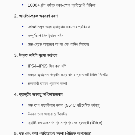
1000+ ঘন্টা পর্যন্ত লবণ-স্প্রে প্রতিরোধী চিকিত্সা
2. আর্দ্রতা-প্রুফ অন্তরণ নকশা
windings জন্য ভ্যাকুয়াম শুকানোর প্রক্রিয়া
সম্পূর্ণরূপে সিল ট্যাংক গঠন
উচ্চ-গ্রেড অন্তরণ কাগজ এবং বার্নিশ সিস্টেম
3. উন্নত আইপি সুরক্ষা কাঠামো
IP54–IP65 সিল করা বগি
সমস্ত অ্যাক্সেস পয়েন্টের জন্য রাবার গ্যাসকেট সিলিং সিস্টেম
জলরোধী তারের প্রবেশ নকশা
4. ক্রান্তীয় জলবায়ু অপ্টিমাইজেশান
উচ্চ তাপ সহনশীলতা নকশা (55°C পরিবেষ্টিত পর্যন্ত)
উন্নত তাপ অপচয় রেডিয়েটার
অ্যান্টি-কনডেনসেশন শ্বাস প্রশ্বাসের ব্যবস্থা (ঐচ্ছিক)
5. ঝড় এবং বন্যা প্রতিরোধের নকশা (ঐচ্ছিক আপগ্রেড)