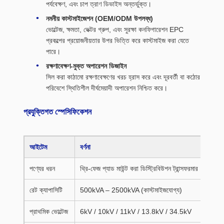
পর্যবেক্ষণ, এবং চাপ ত্রাণ ডিভাইস অন্তর্ভুক্ত।
নমনীয় কাস্টমাইজেশন (OEM/ODM উপলব্ধ)
ভোল্টেজ, ক্ষমতা, ভেক্টর গ্রুপ, এবং সুরক্ষা কনফিগারেশন EPC
প্রকল্পের প্রয়োজনীয়তার উপর ভিত্তি করে কাস্টমাইজ করা যেতে
পারে।
রক্ষণাবেক্ষণ-মুক্ত অপারেশন ডিজাইন
সিল করা কাঠামো রক্ষণাবেক্ষণের খরচ হ্রাস করে এবং দূরবর্তী বা কঠোর
পরিবেশে স্থিতিশীল দীর্ঘমেয়াদী অপারেশন নিশ্চিত করে।
প্রযুক্তিগত স্পেসিফিকেশন
আইটেম
বর্ণনা
পণ্যের ধরন
থ্রি-ফেজ প্যাড মাউন্ট করা ডিস্ট্রিবিউশন ট্রান্সফরমার
রেট ক্যাপাসিটি
500kVA – 2500kVA (কাস্টমাইজযোগ্য)
প্রাথমিক ভোল্টেজ
6kV / 10kV / 11kV / 13.8kV / 34.5kV