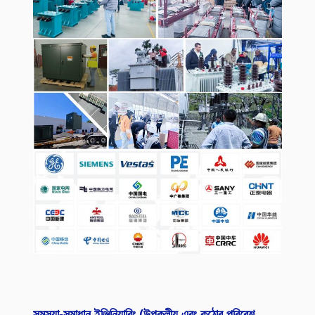
সমস্যা-সমাধান ইঞ্জিনিয়ারিং (উপকূলীয় এবং কঠোর পরিবেশ