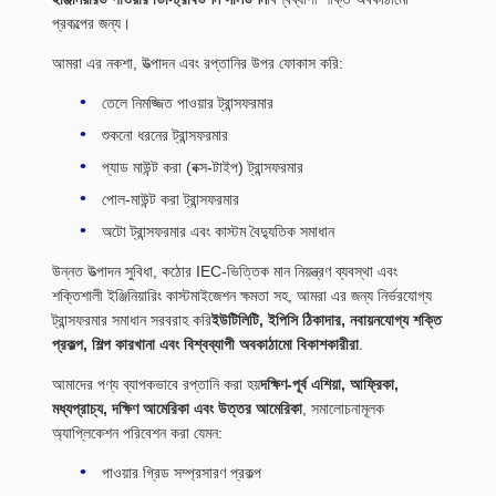
প্রকল্পের জন্য।
আমরা এর নকশা, উত্পাদন এবং রপ্তানির উপর ফোকাস করি:
তেলে নিমজ্জিত পাওয়ার ট্রান্সফরমার
শুকনো ধরনের ট্রান্সফরমার
প্যাড মাউন্ট করা (বক্স-টাইপ) ট্রান্সফরমার
পোল-মাউন্ট করা ট্রান্সফরমার
অটো ট্রান্সফরমার এবং কাস্টম বৈদ্যুতিক সমাধান
উন্নত উত্পাদন সুবিধা, কঠোর IEC-ভিত্তিক মান নিয়ন্ত্রণ ব্যবস্থা এবং
শক্তিশালী ইঞ্জিনিয়ারিং কাস্টমাইজেশন ক্ষমতা সহ, আমরা এর জন্য নির্ভরযোগ্য
ট্রান্সফরমার সমাধান সরবরাহ করি
ইউটিলিটি, ইপিসি ঠিকাদার, নবায়নযোগ্য শক্তি
প্রকল্প, শিল্প কারখানা এবং বিশ্বব্যাপী অবকাঠামো বিকাশকারীরা
.
আমাদের পণ্য ব্যাপকভাবে রপ্তানি করা হয়
দক্ষিণ-পূর্ব এশিয়া, আফ্রিকা,
মধ্যপ্রাচ্য, দক্ষিণ আমেরিকা এবং উত্তর আমেরিকা
, সমালোচনামূলক
অ্যাপ্লিকেশন পরিবেশন করা যেমন:
পাওয়ার গ্রিড সম্প্রসারণ প্রকল্প