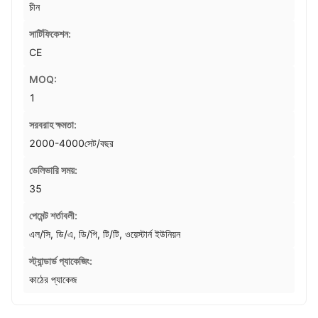
চীন
সার্টিফিকেশন:
CE
MOQ:
1
সরবরাহ ক্ষমতা:
2000-4000সেট/বছর
ডেলিভারি সময়:
35
পেমেন্ট শর্তাবলী:
এল/সি, ডি/এ, ডি/পি, টি/টি, ওয়েস্টার্ন ইউনিয়ন
স্ট্যান্ডার্ড প্যাকেজিং:
কাঠের প্যাকেজ