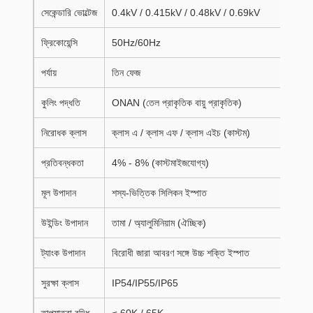
সেকেন্ডারি ভোল্টেজ
0.4kV / 0.415kV / 0.48kV / 0.69kV
ফ্রিকোয়েন্সি
50Hz/60Hz
পর্যায়
তিন ফেজ
কুলিং পদ্ধতি
ONAN (তেল প্রাকৃতিক বায়ু প্রাকৃতিক)
নিরোধক ক্লাস
ক্লাস এ / ক্লাস এফ / ক্লাস এইচ (কাস্টম)
প্রতিবন্ধকতা
4% - 8% (কাস্টমাইজযোগ্য)
মূল উপাদান
শস্য-ভিত্তিক সিলিকন ইস্পাত
উইন্ডিং উপাদান
তামা / অ্যালুমিনিয়াম (ঐচ্ছিক)
ট্যাংক উপাদান
বিরোধী জারা আবরণ সঙ্গে উচ্চ শক্তি ইস্পাত
সুরক্ষা ক্লাস
IP54/IP55/IP65