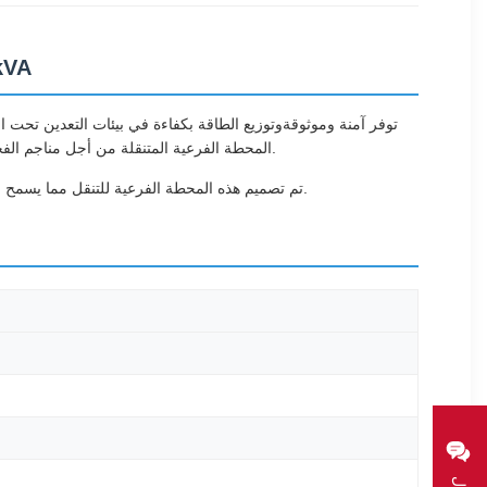
المحطة الفرع
المحطة الفرعية المتنقلة من أجل مناجم الفحم الخطرة، مناجم خام المعادن، وغيرها من الغلاف الجوي المتفجرة.عزل الراتنج من النوع الجاف يضمن المتانة والسلامة مع تقليل متطلبات الصيانة.
تم تصميم هذه المحطة الفرعية للتنقل مما يسمح بسهولة النقل داخل عمليات التعدين مع تقدم العمل.ومعدات التعدين الثقيلة الأخرىلضمان إمدادات الطاقة دون انقطاع في ظروف تحت الأرض صعبة.