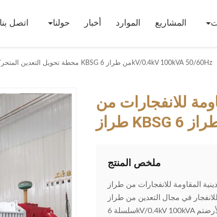
ت
المشاريع
الموارد
أخبار
حولنا
اتصل بنا
محطة تحويل التعدين المتحركة المقاومة للانفجارات من طراز KBSG من طراز 6kV/0.4kV 100kVA 50/60Hz
ومة للانفجارات من
ملخص المنتج
ة للانفجارات من طراز KBSG 6kV/0.4kV 100kVA
في مجال التعدين من طراز HENTG POWER KBSG
سلسلة 6kV/0.4kV 100kVA توفر آمنة وموثوقةوتوزيع الطاقة بكفاءة في بيئات التعدين تحت الأرضتم