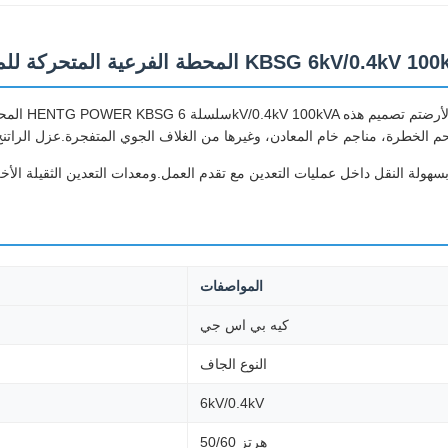
ية المتحركة للمحولات التعدينية المقاومة للانفجارات من طراز KBSG 6kV/0.4kV 100kVA
المحطة الفر
المواصفات
كيه بي اس جي
النوع الجاف
6kV/0.4kV
50/60 هرتز