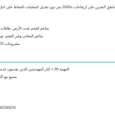
مناجم الفحم تحت الأرض: طاقات ا
مناجم المعادن وغير الفحم: تو
مشروعات الأنف
المهنية 30 + كبار المهندسين الذين يقدمون خدمة على الانترنت على مدار 24 ساعة مع وقت الاستجابة 30 دقيقة
100،000m2 مصنع مع 250+ العمال، 30+ كبار المهندسين و 8 خطوط الإنتاج
الامتثال لم