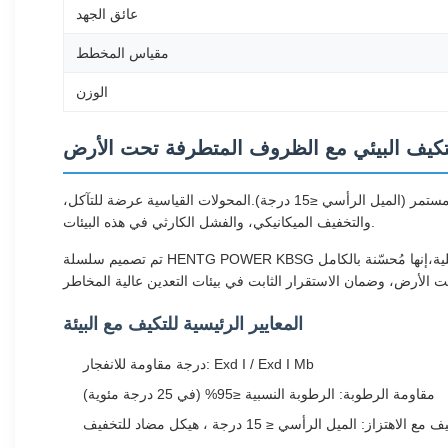
عائق الجهد
مقياس المخطط
الوزن
تكيف البيئي مع الظروف المتطرفة تحت الأرض
يقدم التعدين تحت الأرض ظروفًا معادية بما في ذلك تراكم الميثان، وغبار الفحم الشامل، والرطوبة العالية (≤95٪ عند 25 درجة مئوية) ، والاهتزاز المستمر (الميل الرأسي ≤15 درجة).المحولات القياسية عرضة للتآكل،
والتخفيف الميكانيكي، والفشل الكارثي في هذه البيئات.
تم تصميم سلسلة HENTG POWER KBSG من محولات النوع الجاف المقاومة للانفجار في التعدين مع القدرة على التكيف مع البيئة كمبدأ تصميم أساسي. من اختيار المواد إلى النزاهة الهيكلية،إنها مُحسّنة بالكامل
المعايير الرئيسية للتكيف مع البيئة
درجة مقاومة للانفجار: Exd I / Exd I Mb
مقاومة الرطوبة: الرطوبة النسبية ≤95% (في 25 درجة مئوية)
مع الاهتزاز: الميل الرأسي ≤ 15 درجة ، هيكل مضاد للتخفيف