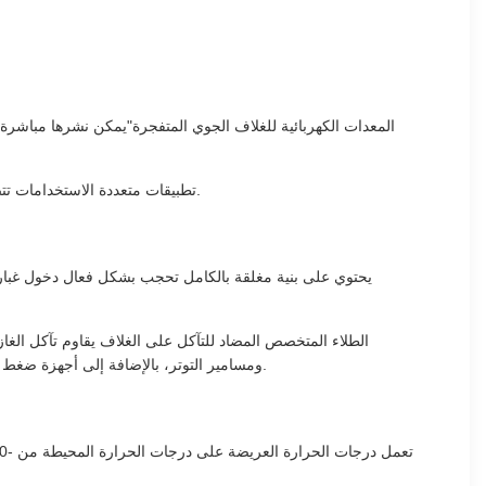
تطبيقات متعددة الاستخدامات تتضمن مناطق الغبار المتفجرة في المنطقة 1 والمنطقة 2 ، مما يضمن التشغيل الآمن في كل من أسطح مناجم الفحم وطرق كسارة المناجم المعدنية.
الطلاء المتخصص المضاد للتآكل على الغلاف يقاوم تآكل الغا
ومسامير التوتر، بالإضافة إلى أجهزة ضغط لفائف متخصصة لمنع التخفيف. يواجه التصميم الاهتزازات الميكانيكية تحت الأرض (الميل الرأسي ≤ 15 °) ، مما يمنع الإخفاقات من تحريك المكونات.