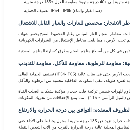
تصنيف الحماية: IP54 - IP65 (ضد الغبار والماء)
ر الانفجار: مخصص للغازات والغبار القابل للاشتعال
غاز الميثاني وغبار الفحمهذا المنتج يحقق شهادة Exd I / Exd I Mb ضد الانفجار ويتوافق تماما مع معايير GB 3836 "المعدات الكهربائية للغلاف الجوي المتفجرة"يمكن نشرها مباشرة
ية: مقاومة للرطوبة، مقاومة للتآكل، مقاومة للتذبذب
تصنيف الحماية العالي (IP54-IP65) يحتوي على بنية مغلقة بالكامل تحجب بشكل فعال دخول غبار الفحم ، في حين أن التصميم المقاوم للماء يتعامل مع سيناريوهات رش المياه تحت الأرض.حتى في بيئات عالية
مقاوم للهزات يتضمن تركيبة قلب حديدي مؤكدة بشبكات الصلب القناة
لظروف المعقدة: التوافق بين درجة الحرارة والارتفاع
تعمل درجات الحرارة العريضة على درجات الحرارة المحيطة من -20 درجة مئوية إلى +40 درجة مئوية ، مع مواد عزل داخلية قادرة على تحمل درجات حرارة تزيد عن 135 درجة مئوية.المحول يحافظ على الأداء حتى