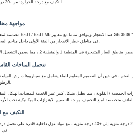
التكيف مع درجة الحرارة: من -20 درجة مئوية إلى +40 درجة مئوية؛ مقاومة العزل ≥135 درجة مئوية
مواجهة مخاط
مصممة لمعالجة مخاطر انفجار ال
في مناطق خطر الانفجار من الفئة الأولى داخل مناجم الفحم تحت الأرض ، مما يلغي مخاطر الإشتعال من الشرارات الكهربائية.
تتحمل المناخات القاس
الرطوبة لفترة طويلة، تبقى المكونات الداخلية محمية من الرطوبة والتآكل.
زات الحمضية / القلوية ، مما يطيل بشكل كبير عمر الخدمة للمعدات.الهيكل ال
التكيف مع ا
في المناطق المحلية عالية درجة الحرارة بالقرب من آلات التعدين الثقيلة.