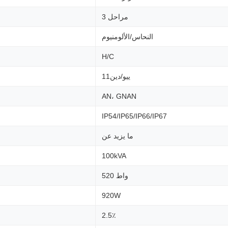
3 مراحل
النحاس/الألومنيوم
H/C
ييو/دين11
AN، GNAN
IP54/IP65/IP66/IP67
ما يزيد عن
100kVA
520 واط
920W
2.5٪