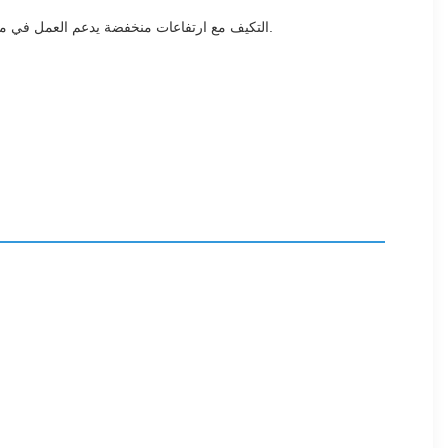
التكيف مع ارتفاعات منخفضة يدعم العمل في مناطق التعدين على ارتفاعات ≤2000 متر دون تعديل المعلمات.الحفاظ على انتاج مستقر حتى في مناطق التعدين الهضبة مثل منغوليا وجنوب أفريقيا.