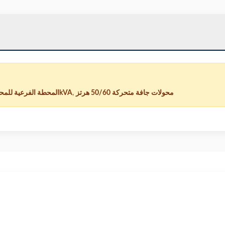
محولات جافة متحركة 50/60 هرتز
,
المحطة الفرعية للمحولات التعدينية 100kVA