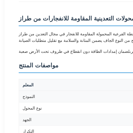
عية المحمولة المقاومة للانفجار في مجال التعدين من طراز HENTG POWER KBSG سلسلة 6kV/0.4kV 100kVA توفر آمنة وموثوقةوتوزيع الطاقة بكفاءة في بيئات التعدين تحت الأرضتم تصميم هذه
مواصفات المنتج
المعلم
النموذج
نوع المحول
الجهد
التكرار