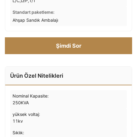
L/C,D/P,T/T
Standart paketleme:
Ahşap Sandık Ambalajı
Şimdi Sor
Ürün Özel Nitelikleri
Nominal Kapasite:
250KVA
yüksek voltaj:
11kv
Sıklık: