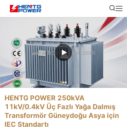
HENTG POWER 250kVA
11kV/0.4kV Üç Fazlı Yağa Dalmış
Transformör Güneydoğu Asya için
IEC Standartı