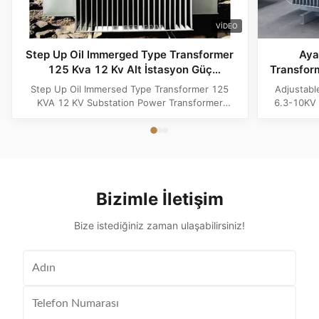
VIDEO
Step Up Oil Immerged Type Transformer
Ayar
125 Kva 12 Kv Alt İstasyon Güç
Transfor
Transformörü
Step Up Oil Immersed Type Transformer 125
Adjustabl
KVA 12 KV Substation Power Transformer
6.3-10KV 
Product Specifications Attribute Value Type
Product A
Distribution Transformer, Oil-filled Transformer
50Hz, 60Hz
Material Copper, Aluminum, Copper Winding
Windin
Frequency 60Hz, 50Hz Winding Material
Applicatio
Copper, Aluminum Application Power
Fully
Distributio...
Bizimle İletişim
Bize istediğiniz zaman ulaşabilirsiniz!