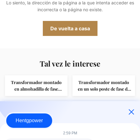
Lo siento, la dirección de la página a la que intenta acceder es
incorrecta o la página no existe.
De vuelta a casa
Tal vez le interese
Transformador montado
Transformador montado
en almohadilla de fase
en un solo poste de fase de
única de alta seguridad
630 KVA resistente a
100kVA 11kV 230V para
cortocircuito para redes de
Pad de alimentación en
Transformadores de
comunidades residenciales
clima tropical / húmedo
bucle Transformador
potencia industriales largos
Fuente de alimentación
Hentgpower
montado 630kVA 11kV 400V
de la vida de servicio
exterior confiable
Ideal para villas de alta
630kva 33kV 0.433kV para
Transformador de
Materiales resistentes al
2:59 PM
seguridad Estructura
los parques industriales de