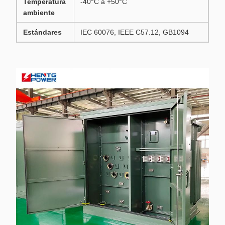
Temperatura
-40°C a +50°C
ambiente
Estándares
IEC 60076, IEEE C57.12, GB1094