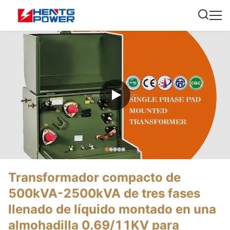
Transformador compacto de
500kVA-2500kVA de tres fases
llenado de líquido montado en una
almohadilla 0.69/11KV para