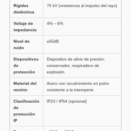
Rigidez
75 kV (resistencia al impulso del rayo)
dieléctrica
Voltaje de
4% – 6%
impedancia
Nivel de
≤55dB
ruido
Dispositivos
Dispositivo de alivio de presión,
de
conservador, respiradero de
protección
explosión.
Material del
Acero con recubrimiento en polvo
recinto
resistente a la intemperie
Clasificación
IP23 / IP54 (opcional)
de
protección
IP