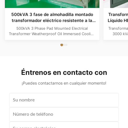
500kVA 3 fase de almohadilla montado
Transfor
transformador eléctrico resistente a la
Líquido 
intemperie aceite enfriamiento inmerso
a 480V 
500kVA 3 Phase Pad Mounted Electrical
Transform
Transformer Weatherproof Oil Immersed Cooling
3000 kVA
Product Specifications Attribute Value Type
reducto
Distribution transformer, power transformer, Oil-
ANSI/IE
filled Transformer Frequency 50Hz, 60Hz
redundan
Winding Material Aluminum Application Power
devanados
Phase Three Coil Structure TOROIDAL ...
industrial
Éntrenos en contacto con
¡Puedes contactarnos en cualquier momento!