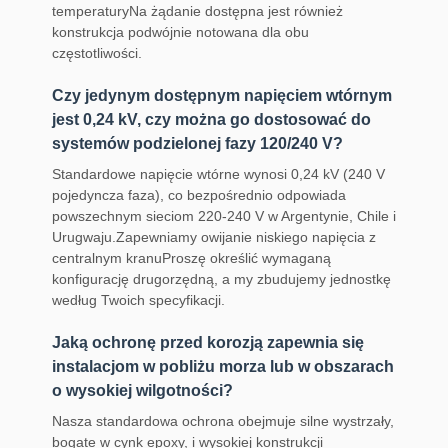
temperaturyNa żądanie dostępna jest również
konstrukcja podwójnie notowana dla obu
częstotliwości.
Czy jedynym dostępnym napięciem wtórnym
jest 0,24 kV, czy można go dostosować do
systemów podzielonej fazy 120/240 V?
Standardowe napięcie wtórne wynosi 0,24 kV (240 V
pojedyncza faza), co bezpośrednio odpowiada
powszechnym sieciom 220-240 V w Argentynie, Chile i
Urugwaju.Zapewniamy owijanie niskiego napięcia z
centralnym kranuProszę określić wymaganą
konfigurację drugorzędną, a my zbudujemy jednostkę
według Twoich specyfikacji.
Jaką ochronę przed korozją zapewnia się
instalacjom w pobliżu morza lub w obszarach
o wysokiej wilgotności?
Nasza standardowa ochrona obejmuje silne wystrzały,
bogate w cynk epoxy, i wysokiej konstrukcji