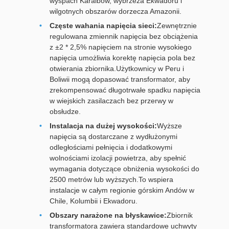
wyspach Karaibów, wybrzeża Ekwadoru i
wilgotnych obszarów dorzecza Amazonii.
Częste wahania napięcia sieci:
Zewnętrznie
regulowana zmiennik napięcia bez obciążenia
z ±2 * 2,5% napięciem na stronie wysokiego
napięcia umożliwia korektę napięcia pola bez
otwierania zbiornika.Użytkownicy w Peru i
Boliwii mogą dopasować transformator, aby
zrekompensować długotrwałe spadku napięcia
w wiejskich zasilaczach bez przerwy w
obsłudze.
Instalacja na dużej wysokości:
Wyższe
napięcia są dostarczane z wydłużonymi
odległościami pełnięcia i dodatkowymi
wolnościami izolacji powietrza, aby spełnić
wymagania dotyczące obniżenia wysokości do
2500 metrów lub wyższych.To wspiera
instalacje w całym regionie górskim Andów w
Chile, Kolumbii i Ekwadoru.
Obszary narażone na błyskawice:
Zbiornik
transformatora zawiera standardowe uchwyty