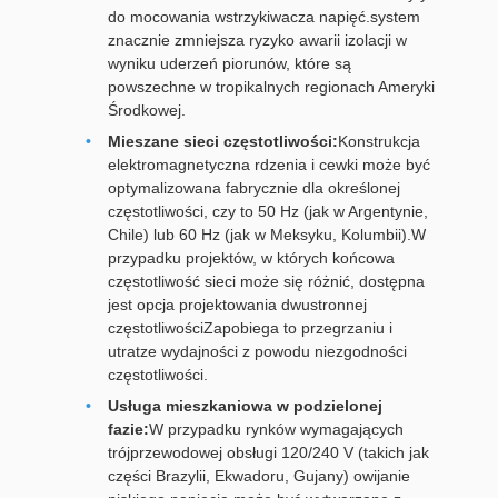
do mocowania wstrzykiwacza napięć.system
znacznie zmniejsza ryzyko awarii izolacji w
wyniku uderzeń piorunów, które są
powszechne w tropikalnych regionach Ameryki
Środkowej.
Mieszane sieci częstotliwości:
Konstrukcja
elektromagnetyczna rdzenia i cewki może być
optymalizowana fabrycznie dla określonej
częstotliwości, czy to 50 Hz (jak w Argentynie,
Chile) lub 60 Hz (jak w Meksyku, Kolumbii).W
przypadku projektów, w których końcowa
częstotliwość sieci może się różnić, dostępna
jest opcja projektowania dwustronnej
częstotliwościZapobiega to przegrzaniu i
utratze wydajności z powodu niezgodności
częstotliwości.
Usługa mieszkaniowa w podzielonej
fazie:
W przypadku rynków wymagających
trójprzewodowej obsługi 120/240 V (takich jak
części Brazylii, Ekwadoru, Gujany) owijanie