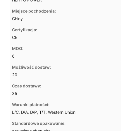
Miejsce pochodzenia:
Chiny
Certyfikacja:
CE
MOQ:
6
Możliwość dostaw:
20
Czas dostawy:
35
Warunki płatności:
L/C, D/A, D/P, T/T, Western Union
Standardowe opakowanie:
drewniana skrzynka