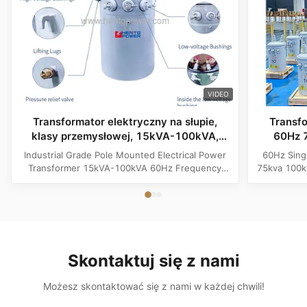
VIDEO
Transformator elektryczny na słupie,
Transf
klasy przemysłowej, 15kVA-100kVA,
60Hz 
częstotliwość 60Hz
Industrial Grade Pole Mounted Electrical Power
60Hz Sing
Transformer 15kVA-100kVA 60Hz Frequency
75kva 100k
Product Specifications Attribute Value
Attribute
Frequency 60Hz Phase Single Phase Application
Phase App
Power Transformer Output Voltage 110V, 220V,
Voltage 1
380V, 400V, 440V, 480V Input Voltage 11kV,
Input Volt
10.5kV, 3kV, 6.6kV, 6.3kV, 35kV, 12.47kV...
35kV,
Skontaktuj się z nami
Możesz skontaktować się z nami w każdej chwili!