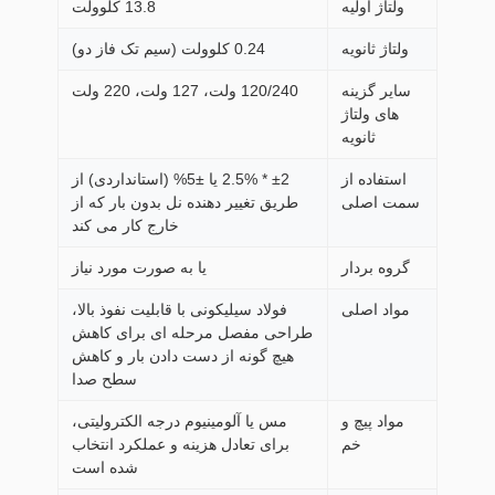
ولتاژ اولیه
13.8 کلوولت
ولتاژ ثانویه
0.24 کلوولت (سیم تک فاز دو)
سایر گزینه
120/240 ولت، 127 ولت، 220 ولت
های ولتاژ
ثانویه
استفاده از
±2 * 2.5% یا ±5% (استانداردی) از
سمت اصلی
طریق تغییر دهنده نل بدون بار که از
خارج کار می کند
گروه بردار
یا به صورت مورد نیاز
مواد اصلی
فولاد سیلیکونی با قابلیت نفوذ بالا،
طراحی مفصل مرحله ای برای کاهش
هیچ گونه از دست دادن بار و کاهش
سطح صدا
مواد پیچ و
مس یا آلومینیوم درجه الکترولیتی،
خم
برای تعادل هزینه و عملکرد انتخاب
شده است