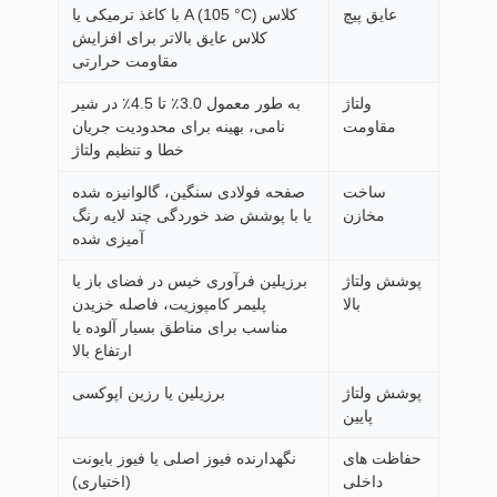
عایق پیچ
کلاس A (105 °C) با کاغذ ترمیکی یا
کلاس عایق بالاتر برای افزایش
مقاومت حرارتی
ولتاژ
به طور معمول 3.0٪ تا 4.5٪ در شیر
مقاومت
نامی، بهینه برای محدودیت جریان
خطا و تنظیم ولتاژ
ساخت
صفحه فولادی سنگین، گالوانیزه شده
مخازن
یا با پوشش ضد خوردگی چند لایه رنگ
آمیزی شده
پوشش ولتاژ
برزیلین فرآوری خیس در فضای باز یا
بالا
پلیمر کامپوزیت، فاصله خزیدن
مناسب برای مناطق بسیار آلوده یا
ارتفاع بالا
پوشش ولتاژ
برزیلین یا رزین اپوکسی
پایین
حفاظت های
نگهدارنده فیوز اصلی یا فیوز بایونت
داخلی
(اختیاری)