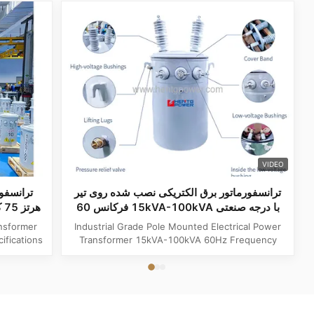
VIDEO
ترانسفورماتور برق الکتریکی نصب شده روی تیر
با درجه صنعتی 15kVA-100kVA فرکانس 60
هرتز
Industrial Grade Pole Mounted Electrical Power
fications
Transformer 15kVA-100kVA 60Hz Frequency
e Single
Product Specifications Attribute Value
r Output
Frequency 60Hz Phase Single Phase Application
0V, 480V
Power Transformer Output Voltage 110V, 220V,
V, 6.3kV,
380V, 400V, 440V, 480V Input Voltage 11kV,
 ...
10.5kV, 3kV, 6.6kV, 6.3kV, 35kV, 12.47kV...