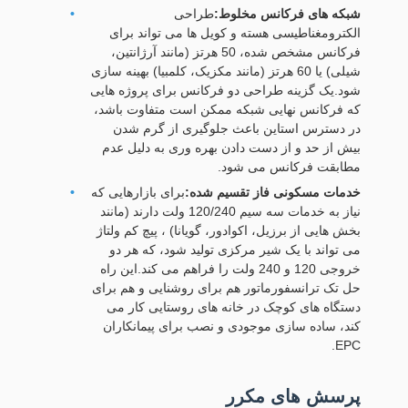
شبکه های فرکانس مخلوط:
طراحی
الکترومغناطیسی هسته و کویل ها می تواند برای
فرکانس مشخص شده، 50 هرتز (مانند آرژانتین،
شیلی) یا 60 هرتز (مانند مکزیک، کلمبیا) بهینه سازی
شود.یک گزینه طراحی دو فرکانس برای پروژه هایی
که فرکانس نهایی شبکه ممکن است متفاوت باشد،
در دسترس استاین باعث جلوگیری از گرم شدن
بیش از حد و از دست دادن بهره وری به دلیل عدم
مطابقت فرکانس می شود.
خدمات مسکونی فاز تقسیم شده:
برای بازارهایی که
نیاز به خدمات سه سیم 120/240 ولت دارند (مانند
بخش هایی از برزیل، اکوادور، گویانا) ، پیچ کم ولتاژ
می تواند با یک شیر مرکزی تولید شود، که هر دو
خروجی 120 و 240 ولت را فراهم می کند.این راه
حل تک ترانسفورماتور هم برای روشنایی و هم برای
دستگاه های کوچک در خانه های روستایی کار می
کند، ساده سازی موجودی و نصب برای پیمانکاران
EPC.
پرسش های مکرر