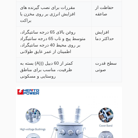
حفاظت از
مقررات برای نصب گیرنده های
صاعقه
افزایش انرژی بر روی مخزن یا
براکت
افزایش
روغن بالای 65 درجه سانتیگراد،
حداکثر دما
متوسط پیچ و تاب 65 درجه سانتیگراد
بر روی محیط 40 درجه سانتیگراد،
اطمینان از عمر عایق طولانی
سطح قدرت
کمتر از 60 دبیل (((A) بسته به
صوتی
ظرفیت، مناسب برای مناطق
روستایی و مسکونی