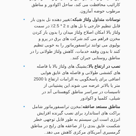
کارائیب محافظت می کند، ساحل اکوادور و مناطق
مرطوب حوضه آمازون.
نوسانات متداول ولتاژ شبکه:
تغییر دهنده نل بدون بار
قابل تنظیم خارجی با نل های ± 2 * 2.5٪ در سمت
ولتاژ بالا امکان اصلاح ولتاژ میدان را بدون باز کردن
مخزن فراهم می کند.شرکت های برق در پرو و
بولیوی می توانند ترانسفورماتور را به خوبی تنظیم
کنند تا بدون وقفه خدمات، کاهش ولتاژ طولانی را در
مناطق روستایی جبران کنند..
نصب در ارتفاع بالا:
بشینگ های ولتاژ بالا با فاصله
های کششی طولانی و فاصله های عایق هوایی
اضافی برای پاسخگویی به الزامات ارتفاع تا 2500
متر یا بالاتر عرضه می شوند.این پشتیبانی از
تاسیسات در سراسر مناطق کوهستانی آند در
شیلی، کلمبیا و اکوادور
مناطق مستعد صاعقه:
مخزن ترانسفورماتور شامل
براکت های استاندارد برای نصب گیرنده افزایش
انرژی است.این سیستم به طور قابل توجهی خطر
شکست عایق بندی را از صاعقه های رایج در مناطق
گرمسیری آمریکای مرکزی کاهش می دهد..