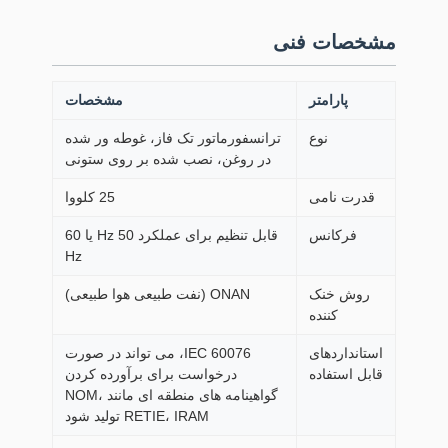
مشخصات فنی
پارامتر
مشخصات
نوع
ترانسفورماتور تک فاز، غوطه ور شده
در روغن، نصب شده بر روی ستونی
قدرت نامی
25 کلووا
فرکانس
قابل تنظیم برای عملکرد 50 Hz یا 60
Hz
روش خنک
ONAN (نفت طبیعی هوا طبیعی)
کننده
استانداردهای
IEC 60076، می تواند در صورت
قابل استفاده
درخواست برای برآورده کردن
گواهینامه های منطقه ای مانند NOM،
RETIE، IRAM تولید شود