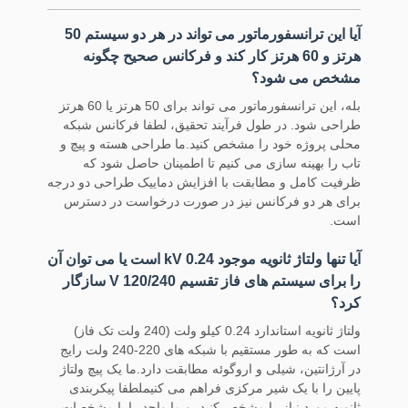
آیا این ترانسفورماتور می تواند در هر دو سیستم 50
هرتز و 60 هرتز کار کند و فرکانس صحیح چگونه
مشخص می شود؟
بله، این ترانسفورماتور می تواند برای 50 هرتز یا 60 هرتز
طراحی شود. در طول فرآیند تحقیق، لطفا فرکانس شبکه
محلی پروژه خود را مشخص کنید.ما طراحی هسته و پیچ و
تاب را بهینه سازی می کنیم تا اطمینان حاصل شود که
ظرفیت کامل و مطابقت با افزایش دماییک طراحی دو درجه
برای هر دو فرکانس نیز در صورت درخواست در دسترس
است.
آیا تنها ولتاژ ثانویه موجود 0.24 kV است یا می توان آن
را برای سیستم های فاز تقسیم 120/240 V سازگار
کرد؟
ولتاژ ثانویه استاندارد 0.24 کیلو ولت (240 ولت تک فاز)
است که به طور مستقیم با شبکه های 220-240 ولت رایج
در آرژانتین، شیلی و اروگوئه مطابقت دارد.ما یک پیچ ولتاژ
پایین را با یک شیر مرکزی فراهم می کنیملطفا پیکربندی
ثانویه مورد نیاز را مشخص کنید، و ما واحد را با مشخصات