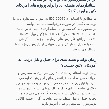
استانداردهای منطقه ای را برای پروژه های آمریکای
لاتین برآورده کند؟
ما مطابق با استاندارد IEC 60076 به عنوان استاندارد پایه ما
تولید می کنیم. در صورت درخواست، ما می توانیم
ترانسفورماتی که مطابق با استانداردهای ملی خاص مانند
NOM 002 SEDE (مکزیک) ، RETIE (کولومبیا) ،IRAM
2476 (ارژانتین)گزارش های آزمایش نوع و اسناد گواهی
شده با تحویل سفارش برای پشتیبانی از پذیرش پروژه شما
ارسال می شوند.
زمان تولید و بسته بندی برای حمل و نقل دریایی به
آمریکای لاتین چیست؟
زمان تولید استاندارد 35 تا 45 روز پس از تایید سفارش و
دریافت سپرده است. ترانسفورماتور از روغن تخلیه می
شود، با نیتروژن خشک پاک می شود،و در یک جعبه چوبی یا
فولادی مناسب برای حمل و نقل دریایی بسته بندی شده
استنفت در بشکهای بسته شده جداگانه حمل می شه ما
تجربه حمل و نقل منظم به بندر های بزرگ از جمله کالائو،
بوئناونتورا، سانتوس و سان آنتونیو داریم