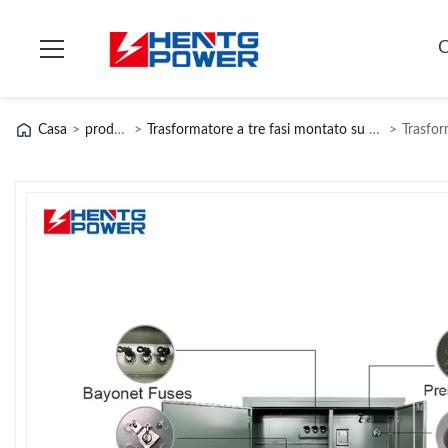
C
Casa
>
prodotti
>
Trasformatore a tre fasi montato su una pad
>