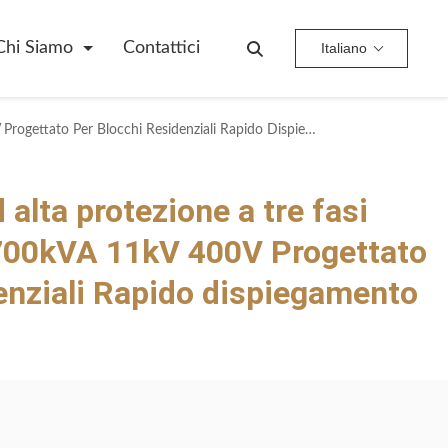
Chi Siamo
Contattici
Italiano
Trasformatore Ad Alta Protezione A Tre Fasi Montato Su Pad 700kVA 11kV 400V Progettato Per Blocchi Residenziali Rapido Dispiegamento Basso Costo
alta protezione a tre fasi
700kVA 11kV 400V Progettato
denziali Rapido dispiegamento