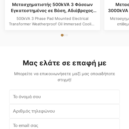
Μετασχηματιστής 500kVA 3 Φάσεων
Μετασ
Εγκατεστημένος σε Βάση, Αδιάβροχος,
3000kVA 
Ψύξη με Εμβάπτιση σε Λάδι
σε Υγρ
500kVA 3 Phase Pad Mounted Electrical
Μετασχημ
Βιομη
Transformer Weatherproof Oil Immersed Cooling
επίθε
Product Specifications Attribute Value Type
σχεδια
Distribution transformer, power transformer, Oil-
ANSI/
filled Transformer Frequency 50Hz, 60Hz
πλεονασμ
Winding Material Aluminum Application Power
χάλ
Phase Three Coil Structure TOROIDAL ...
βορειο
ωφέλ
Μας ελάτε σε επαφή με
Μπορείτε να επικοινωνήσετε μαζί μας οποιαδήποτε
στιγμή!