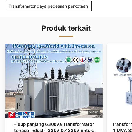
Transformator daya pedesaan perkotaan
Produk terkait
VIDEO
Hidup panjang 630kva Transformator
Transform
tenaga industri 33kV 0,433kV untuk
1 MVA 3