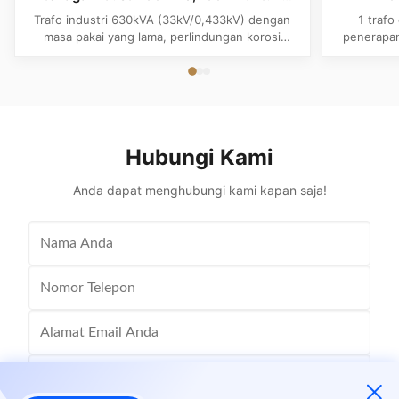
Afrika Taman industri
untuk p
Trafo industri 630kVA (33kV/0,433kV) dengan
1 trafo
masa pakai yang lama, perlindungan korosi
penerapan
C3/C4/C5, dan koneksi Dyn11 yang dapat
Afrika. 
disesuaikan. Ideal untuk kawasan industri Afrika
standar 
dengan desain luar ruangan yang tahan lama dan
distribusi 
pendinginan ONAN yang efisien.
Hubungi Kami
Anda dapat menghubungi kami kapan saja!