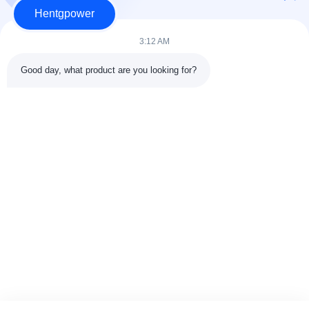
Hentgpower
3:12 AM
Good day, what product are you looking for?
Kirim
+86-15074989773
info@hentgpower.com
Beranda
Produk
Video
Pertunjukan VR
Tentang Kami
Tur Pabrik
Kontrol Kualitas
Hubungi Kami
Minta Kutipan
Sitemap
Kebijakan Privasi