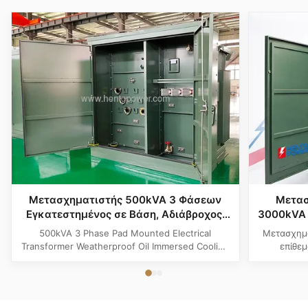
Μετασχηματιστής 500kVA 3 Φάσεων
Μετασ
Εγκατεστημένος σε Βάση, Αδιάβροχος,
3000kVA 
Ψύξη με Εμβάπτιση σε Λάδι
σε Υγρ
500kVA 3 Phase Pad Mounted Electrical
Μετασχημ
Βιομη
Transformer Weatherproof Oil Immersed Cooling
επίθε
Product Specifications Attribute Value Type
σχεδια
Distribution transformer, power transformer, Oil-
ANSI/
filled Transformer Frequency 50Hz, 60Hz
πλεονασμ
Winding Material Aluminum Application Power
χάλ