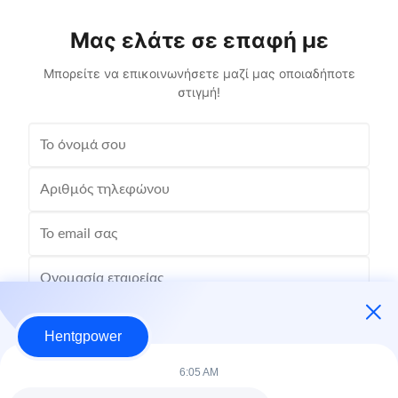
Phase Three Coil Structure TOROIDAL ...
βορειο
ωφέλ
Μας ελάτε σε επαφή με
Μπορείτε να επικοινωνήσετε μαζί μας οποιαδήποτε
στιγμή!
Hentgpower
6:05 AM