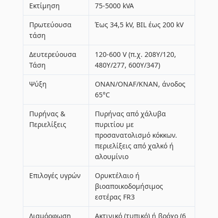
Εκτίμηση
75-5000 kVA
Πρωτεύουσα
Έως 34,5 kV, BIL έως 200 kV
τάση
Δευτερεύουσα
120-600 V (π.χ. 208Y/120,
Τάση
480Y/277, 600Y/347)
Ψύξη
ONAN/ONAF/KNAN, άνοδος
65°C
Πυρήνας &
Πυρήνας από χάλυβα
Περιελίξεις
πυριτίου με
προσανατολισμό κόκκων.
περιελίξεις από χαλκό ή
αλουμίνιο
Επιλογές υγρών
Ορυκτέλαιο ή
βιοαποικοδομήσιμος
εστέρας FR3
Διαμόρφωση
Ακτινικό (τυπικό) ή βρόχο (6