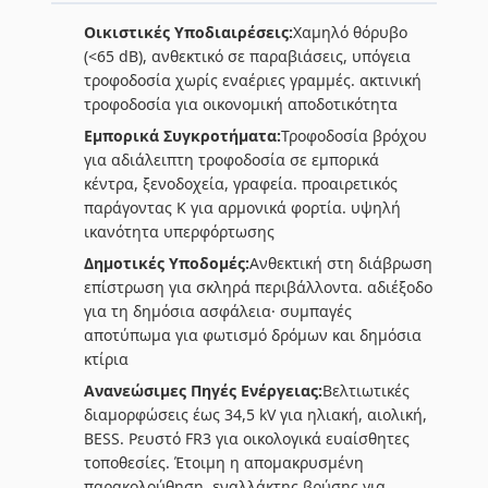
Οικιστικές Υποδιαιρέσεις:
Χαμηλό θόρυβο
(<65 dB), ανθεκτικό σε παραβιάσεις, υπόγεια
τροφοδοσία χωρίς εναέριες γραμμές. ακτινική
τροφοδοσία για οικονομική αποδοτικότητα
Εμπορικά Συγκροτήματα:
Τροφοδοσία βρόχου
για αδιάλειπτη τροφοδοσία σε εμπορικά
κέντρα, ξενοδοχεία, γραφεία. προαιρετικός
παράγοντας Κ για αρμονικά φορτία. υψηλή
ικανότητα υπερφόρτωσης
Δημοτικές Υποδομές:
Ανθεκτική στη διάβρωση
επίστρωση για σκληρά περιβάλλοντα. αδιέξοδο
για τη δημόσια ασφάλεια· συμπαγές
αποτύπωμα για φωτισμό δρόμων και δημόσια
κτίρια
Ανανεώσιμες Πηγές Ενέργειας:
Βελτιωτικές
διαμορφώσεις έως 34,5 kV για ηλιακή, αιολική,
BESS. Ρευστό FR3 για οικολογικά ευαίσθητες
τοποθεσίες. Έτοιμη η απομακρυσμένη
παρακολούθηση. εναλλάκτης βρύσης για