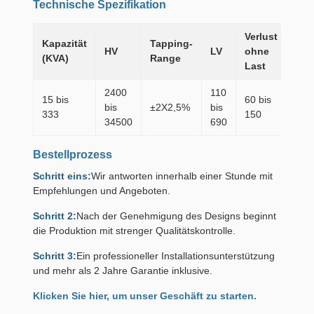
Technische Spezifikation
Verlust
Kapazität
Tapping-
HV
LV
ohne
Las
(KVA)
Range
Last
2400
110
15 bis
60 bis
330 
bis
±2X2,5%
bis
333
150
115
34500
690
Bestellprozess
Schritt eins:
Wir antworten innerhalb einer Stunde mit
Empfehlungen und Angeboten.
Schritt 2:
Nach der Genehmigung des Designs beginnt
die Produktion mit strenger Qualitätskontrolle.
Schritt 3:
Ein professioneller Installationsunterstützung
und mehr als 2 Jahre Garantie inklusive.
Klicken Sie hier, um unser Geschäft zu starten.