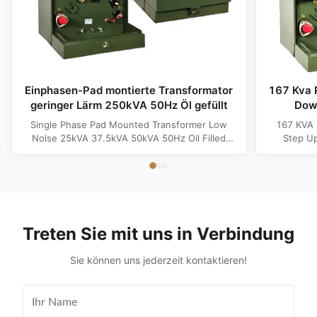
Einphasen-Pad montierte Transformator
167 Kva 
geringer Lärm 250kVA 50Hz Öl gefüllt
Dow
Single Phase Pad Mounted Transformer Low
167 KVA 
Noise 25kVA 37.5kVA 50kVA 50Hz Oil Filled
Step Up
Product Specifications Attribute Value Type
Product 
distribution transformer, power transformer, Oil-
Distributi
filled Transformer Frequency 50Hz, 60Hz
Copper F
Winding Material Aluminum Application Power
Phase In
Phase Single Phase Coil Structure ...
Output Vo
Treten Sie mit uns in Verbindung
Sie können uns jederzeit kontaktieren!