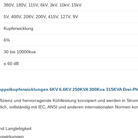
380V, 180V, 115V, 6kV, 3kV, 10kV, 15kV
5V, 400V, 208V, 200V, 415V, 127V, 9V
Kupferwicklung
6%
30 bis 10000kva
≤ 60 dB
oppelkupferwicklungen 6KV 6.6KV 250KVA 300Kva 315KVA Drei-P
ffizienz und hervorragende Kühlleistung konzipiert und werden in Stro
tlich, vollständig mit IEC, ANSI und anderen internationalen Normen ko
nd Langlebigkeit
auswirkungen