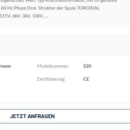
igenschaft Wert Typ Krafttransformator, mit Öl gefüllter
, 60 Hz Phase Drei. Struktur der Spule TOROIDAL
5V, 6kV, 3kV, 10kV, ...
Power
Modellnummer:
S20
Zertifizierung:
CE
JETZT ANFRAGEN