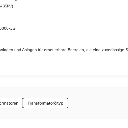
V-35kV)
10000kva
eanlagen und Anlagen für erneuerbare Energien, die eine zuverlässig
formatoren
Transformatoröltyp