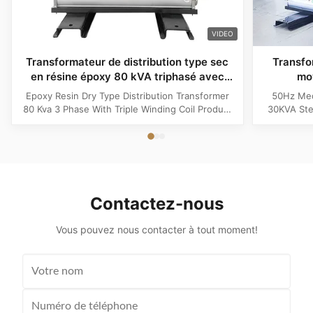
VIDEO
Transformateur de distribution type sec
Transfo
en résine époxy 80 kVA triphasé avec
mo
bobinage triple
Transfo
Epoxy Resin Dry Type Distribution Transformer
50Hz Med
80 Kva 3 Phase With Triple Winding Coil Product
30KVA Ste
Specifications Attribute Value Type Power
Product 
transformer, distribution transformer, Dry Type
Distrib
Transformer Frequency 50Hz, 60Hz Winding
Copper Wi
Material Copper Application Power Phase Three
Rectangle 
Coil Structure Layered ...
Potenti
Contactez-nous
Vous pouvez nous contacter à tout moment!