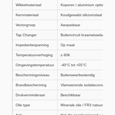
Wikkelmateriaal
Koperen / aluminium optioneel
Kernmateriaal
Koudgewalst siliciumstaal met e
Vectorgroep
Aanpasbaar
Tap Changer
Buitencircuit kraanwisselaar
Impedantiespanning
Op maat
Temperatuurverhoging
≤ 60K
Omgevingstemperatuur
-40°C tot +55°C
Beschermingsniveau
Buitenweerbestendig
Brandbescherming
Vlamwerende isolatieconstructie
Drukverminderaar
Beschikbaar
Olie type
Minerale olie / FR3 natuurlijke es
Anti-
Hot-dip gegalvaniseerd + poeder