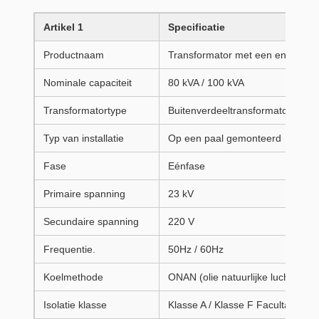
Artikel 1
Specificatie
Productnaam
Transformator met een enkelfasi
Nominale capaciteit
80 kVA / 100 kVA
Transformatortype
Buitenverdeeltransformator met 
Typ van installatie
Op een paal gemonteerd
Fase
Eénfase
Primaire spanning
23 kV
Secundaire spanning
220 V
Frequentie.
50Hz / 60Hz
Koelmethode
ONAN (olie natuurlijke lucht natuur
Isolatie klasse
Klasse A / Klasse F Facultatief