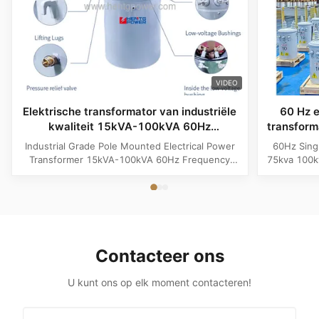
VIDEO
Elektrische transformator van industriële
60 Hz 
kwaliteit 15kVA-100kVA 60Hz
transfor
Frequentie
Industrial Grade Pole Mounted Electrical Power
60Hz Sing
Transformer 15kVA-100kVA 60Hz Frequency
75kva 100k
Product Specifications Attribute Value
Attribute
Frequency 60Hz Phase Single Phase Application
Phase App
Power Transformer Output Voltage 110V, 220V,
Voltage 1
380V, 400V, 440V, 480V Input Voltage 11kV,
Input Volt
10.5kV, 3kV, 6.6kV, 6.3kV, 35kV, 12.47kV...
35kV,
Contacteer ons
U kunt ons op elk moment contacteren!