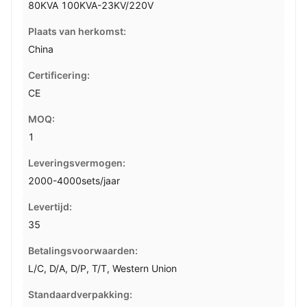
80KVA 100KVA-23KV/220V
Plaats van herkomst:
China
Certificering:
CE
MOQ:
1
Leveringsvermogen:
2000-4000sets/jaar
Levertijd:
35
Betalingsvoorwaarden:
L/C, D/A, D/P, T/T, Western Union
Standaardverpakking: