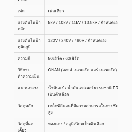
เฟส
เฟสเดียว
แรงดันไฟฟ้า
5kV / 10kV / 11kV / 13.8kV / กำหนดเอง
หลัก
แรงดันไฟฟ้า
120V / 240V / 480V / กำหนดเอง
ทุติยภูมิ
ความถี่
50เฮิร์ต / 60เฮิร์ต
วิธีการ
ONAN (ออยล์ เนเชอรัล แอร์ เนเชอรัล)
ทำความเย็น
ฉนวนกลาง
น้ำมันแร่ / น้ำมันเอสเตอร์ธรรมชาติ FR3
เป็นตัวเลือก
วัสดุหลัก
เหล็กซิลิคอนที่มีความสามารถในการซึมผ่าน
สูง
วัสดุที่คด
ทองแดง / อลูมิเนียมเป็นตัวเลือก
เคี้ยว