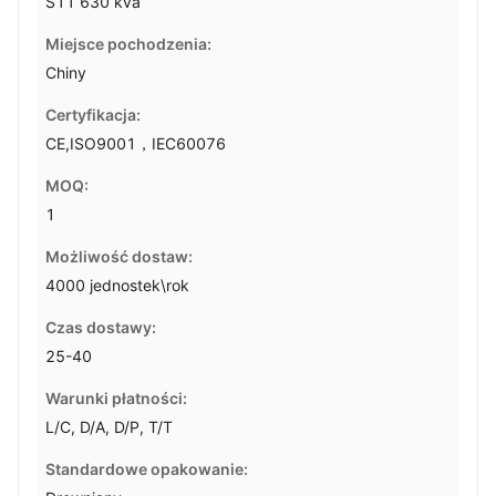
S11 630 kva
Miejsce pochodzenia:
Chiny
Certyfikacja:
CE,ISO9001，IEC60076
MOQ:
1
Możliwość dostaw:
4000 jednostek\rok
Czas dostawy:
25-40
Warunki płatności:
L/C, D/A, D/P, T/T
Standardowe opakowanie: