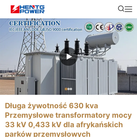
Długa żywotność 630 kva
Przemysłowe transformatory mocy
33 kV 0,433 kV dla afrykańskich
parków przemysłowych