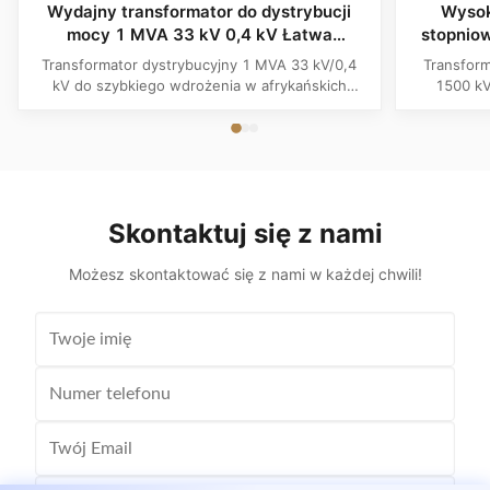
Wydajny transformator do dystrybucji
Wysok
mocy 1 MVA 33 kV 0,4 kV Łatwa
stopnio
instalacja umożliwiająca szybkie
zanurzon
Transformator dystrybucyjny 1 MVA 33 kV/0,4
Transform
wdrożenie w Afryce Projekty EPC i
1500kVA S
kV do szybkiego wdrożenia w afrykańskich
1500 kV
rządowe
Nis
projektach EPC i rządowych. Charakteryzuje się
C3/C4/C5, 
łatwą instalacją, normami IEC, trwałością na
i mini
zewnątrz i niezawodną dystrybucją mocy do
trudnych a
zastosowań użyteczności publicznej i
z uzwoj
przemysłowych.
Skontaktuj się z nami
Możesz skontaktować się z nami w każdej chwili!