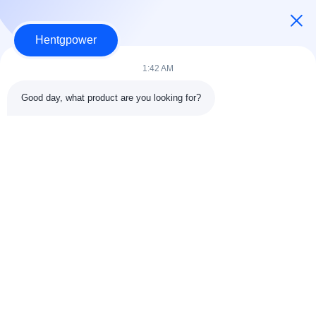
Hentgpower
1:42 AM
Good day, what product are you looking for?
Wyślij
+86-15074989773
info@hentgpower.com
Do domu
Produkty
Filmy
Pokaz VR
O nas
Wycieczka po fabryce