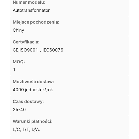
Numer modelu:
Autotransformator
Miejsce pochodzenia:
Chiny
Certyfikacja:
CE,ISO9001，IEC60076
MOQ:
1
Możliwość dostaw:
4000 jednostek\rok
Czas dostawy:
25-40
Warunki płatności:
L/C, T/T, D/A.