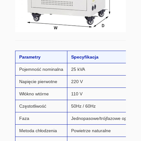
Parametry
Specyfikacja
Pojemność nominalna
25 kVA
Napięcie pierwotne
220 V
Włókno wtórne
110 V
Częstotliwość
50Hz / 60Hz
Faza
Jednopasowe/trójfazowe opcjonal
Metoda chłodzenia
Powietrze naturalne