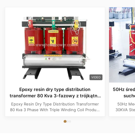
VIDEO
Epoxy resin dry type distribution
50Hz śred
transformer 80 Kva 3-fazowy z trójkątną
such
cewką
tr
Epoxy Resin Dry Type Distribution Transformer
50Hz Med
80 Kva 3 Phase With Triple Winding Coil Product
30KVA Ste
Specifications Attribute Value Type Power
Product 
transformer, distribution transformer, Dry Type
Distrib
Transformer Frequency 50Hz, 60Hz Winding
Copper Wi
Material Copper Application Power Phase Three
Rectangle 