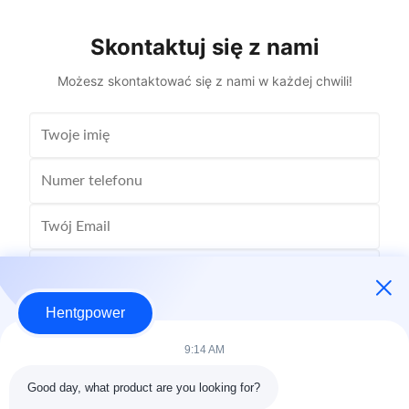
Coil Structure Layered ...
Potenti
Skontaktuj się z nami
Możesz skontaktować się z nami w każdej chwili!
Hentgpower
9:14 AM
Good day, what product are you looking for?