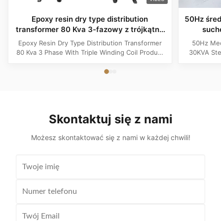
Epoxy resin dry type distribution
50Hz śred
transformer 80 Kva 3-fazowy z trójkątną
such
cewką
tr
Epoxy Resin Dry Type Distribution Transformer
50Hz Med
80 Kva 3 Phase With Triple Winding Coil Product
30KVA Ste
Specifications Attribute Value Type Power
Product 
transformer, distribution transformer, Dry Type
Distrib
Transformer Frequency 50Hz, 60Hz Winding
Copper Wi
Material Copper Application Power Phase Three
Rectangle 
Coil Structure Layered ...
Potenti
Skontaktuj się z nami
Możesz skontaktować się z nami w każdej chwili!