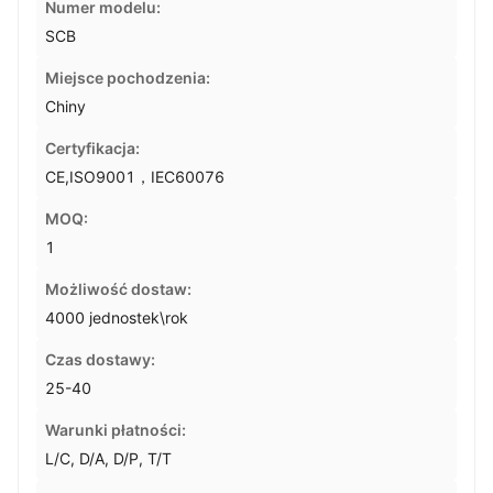
Numer modelu:
SCB
Miejsce pochodzenia:
Chiny
Certyfikacja:
CE,ISO9001，IEC60076
MOQ:
1
Możliwość dostaw:
4000 jednostek\rok
Czas dostawy:
25-40
Warunki płatności:
L/C, D/A, D/P, T/T