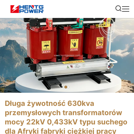
Długa żywotność 630kva
przemysłowych transformatorów
mocy 22kV 0,433kV typu suchego
dla Afryki fabryki ciężkiej pracy