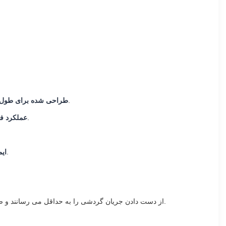
بهینه سازی شده برای مقابله با نوسانات بار مکرر و جریان های شروع با موج بالا که برای پمپ های آبیاری تجاری بزرگ رایج است.
طراحی شده برای طول 
استفاده از روغن عایق معدنی درجه بالا و طراحی پیشرفته تبعید حرارتی برای عملکرد کارآمد در محیط های بیرونی با دمای بالا.
عملکرد فو
مجهز به بوچینگ های ولتاژ بالا و ضد پرنده و دریچه های فشار برای عملکرد پایدار در شرایط غیر قابل پیش بینی روستایی.
ای
ورق های فولادی سیلیکونی با نفوذ بالا، لیزر درمان شده، گراند گراند گراند (CRGO) ، از دست دادن جریان گردشی را به حداقل می رسانند و صدای عملیاتی را کاهش می دهند.