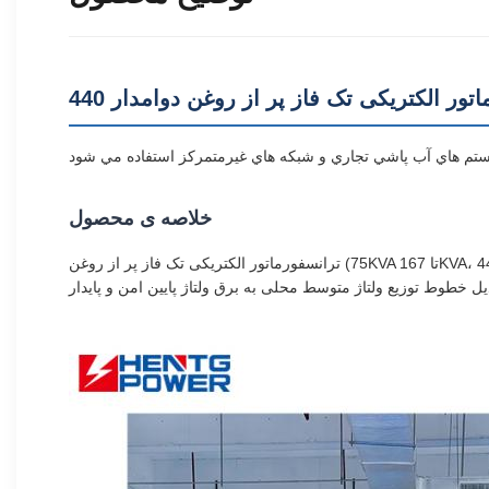
خلاصه ی محصول
ترانسفورماتور الکتریکی تک فاز پر از روغن (75KVA تا 167KVA، 440V / 415V / 380V / 220V) مطابق با استانداردهای بین المللی ANSI و IEC ساخته شده است.این ترانسفورماتور استوانه ای در فضای باز به