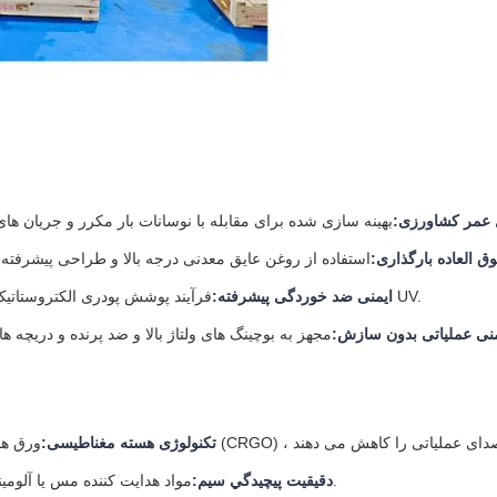
عمر کشاورزی:
ق العاده بارگذاری:
فرآیند پوشش پودری الکتروستاتیک پولیوریتان سنگین برای مقاومت عالی در برابر اسپری نمک و ثبات UV.
ایمنی ضد خوردگی پیشرفته:
منی عملیاتی بدون سازش:
تکنولوژی هسته مغناطیسی:
مواد هدایت کننده مس یا آلومینیوم با رسانایی بالا و بدون اکسیژن با عایق کاغذی خاص در دمای بالا.
دقيقيت پيچيدگي سيم: