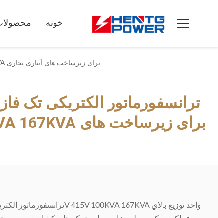
خونه
محصولات
ترانسفورماتور الکتریکی تک فاز پر از روغن دوامدار 440V 415V 100KVA 167KVA برای زیرساخت های آبیاری تجاری
ترانسفورماتور الکتریکی تک فاز 