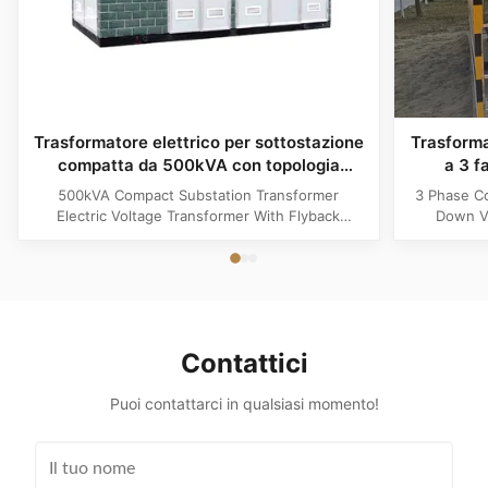
Trasformatore elettrico per sottostazione
Trasforma
compatta da 500kVA con topologia
a 3 f
flyback
500kVA Compact Substation Transformer
3 Phase C
Electric Voltage Transformer With Flyback
Down Vo
Topology Product Specifications Attribute Value
Produ
Type power transformer, distribution
Substatio
transformer, European Box-Type Substation
design 
Material Aluminum, Copper, Copper Winding
outdoor ins
Frequency 50Hz, 60Hz Shape flat, Rectangle
and util
Topology ...
Contattici
Puoi contattarci in qualsiasi momento!