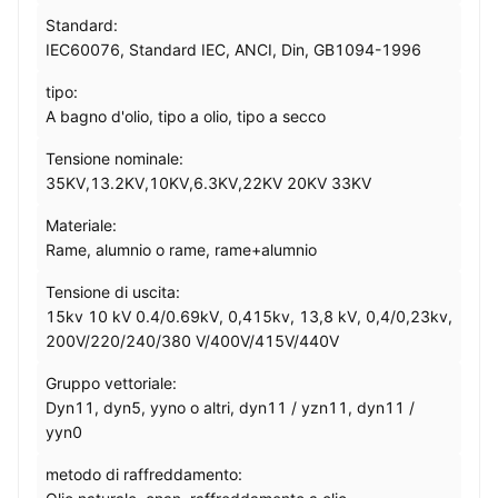
Standard:
IEC60076, Standard IEC, ANCI, Din, GB1094-1996
tipo:
A bagno d'olio, tipo a olio, tipo a secco
Tensione nominale:
35KV,13.2KV,10KV,6.3KV,22KV 20KV 33KV
Materiale:
Rame, alumnio o rame, rame+alumnio
Tensione di uscita:
15kv 10 kV 0.4/0.69kV, 0,415kv, 13,8 kV, 0,4/0,23kv,
200V/220/240/380 V/400V/415V/440V
Gruppo vettoriale:
Dyn11, dyn5, yyno o altri, dyn11 / yzn11, dyn11 /
yyn0
metodo di raffreddamento: