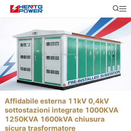
Affidabile esterna 11kV 0,4kV
sottostazioni integrate 1000KVA
1250KVA 1600kVA chiusura
sicura trasformatore