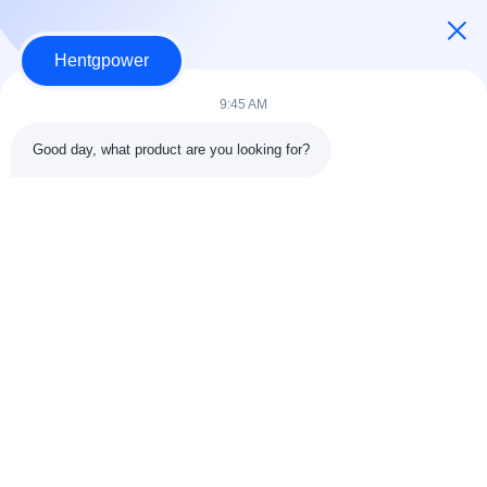
Hentgpower
9:45 AM
Good day, what product are you looking for?
Invia
+86-15074989773
info@hentgpower.com
Casa.
Prodotti
Video
Spettacolo VR
Chi Siamo
Visita alla fabbrica