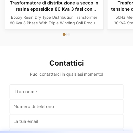
Trasformatore di distribuzione a secco in
Trasfo
resina epossidica 80 Kva 3 fasi con
tensione 
bobina a tripla avvolgimento
s
Epoxy Resin Dry Type Distribution Transformer
50Hz Med
80 Kva 3 Phase With Triple Winding Coil Product
30KVA Ste
Specifications Attribute Value Type Power
Product 
transformer, distribution transformer, Dry Type
Distrib
Transformer Frequency 50Hz, 60Hz Winding
Copper Wi
Material Copper Application Power Phase Three
Rectangle 
Coil Structure Layered ...
Potenti
Contattici
Puoi contattarci in qualsiasi momento!