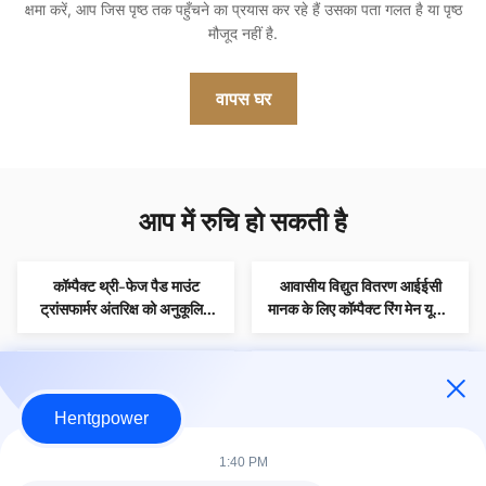
क्षमा करें, आप जिस पृष्ठ तक पहुँचने का प्रयास कर रहे हैं उसका पता गलत है या पृष्ठ
मौजूद नहीं है.
वापस घर
आप में रुचि हो सकती है
कॉम्पैक्ट थ्री-फेज पैड माउंट
आवासीय विद्युत वितरण आईईसी
ट्रांसफार्मर अंतरिक्ष को अनुकूलित
मानक के लिए कॉम्पैक्ट रिंग मेन यूनिट
करने और लगातार बिजली वितरण
सबस्टेशन 500kVA
प्रदर्शन प्रदान करने के लिए डिज़ाइन
विश्वसनीय आउटडोर 11kV 0.4kV
विश्वसनीय आवासीय विद्युत ग्रिड के
किया गया
एकीकृत सबस्टेशन 1000KVA
लिए मौसम प्रतिरोधी 1600kVA पैड
Hentgpower
1250KVA 1600kVA सुरक्षित
माउंटेड वितरण ट्रांसफार्मर
संलग्नक वाणिज्यिक प्लाजा के लिए
उपयोगिता ग्रिड और सौर ऊर्जा
संक्षारण प्रतिरोधी IEC60076
1:40 PM
कंपार्टमेंटाइज्ड ट्रांसफार्मर