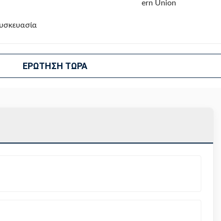
ern Union
συσκευασία
ΕΡΏΤΗΣΗ ΤΏΡΑ