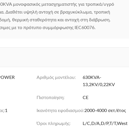
30KVA μονοφασικός μετασχηματιστής για τροπικά/υγρό
ια. Διαθέτει υψηλή αντοχή σε βραχυκύκλωμα, τροπική
ομή, θερμική σταθερότητα και αντοχή στη διάβρωση.
έσιμες με το πρότυπο συμμόρφωσης IEC60076.
POWER
Αριθμός μοντέλου:
630KVA-
13,2KV/0,22KV
Πιστοποίηση:
CE
ας:
1
Ικανότητα εφοδιασμού:
2000-4000 σετ/έτος
Όροι πληρωμής:
L/C,D/A,D/P,T/T,West