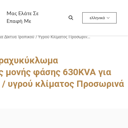
Μας Ελάτε Σε
ελληνικά
Επαφή Με
Ανθεκτικός Σε Βραχυκύκλωμα Μετασχηματιστής Μονής Φάσης 630KVA Για Δίκτυα Τροπικού / Υγρού Κλίματος Προσωρινά Εργοτάξια
βραχυκύκλωμα
ς μονής φάσης 630KVA για
 / υγρού κλίματος Προσωρινά