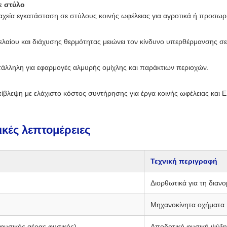
ε στύλο
ταχεία εγκατάσταση σε στύλους κοινής ωφέλειας για αγροτικά ή προσωρι
λαίου και διάχυσης θερμότητας μειώνει τον κίνδυνο υπερθέρμανσης σ
τάλληλη για εφαρμογές αλμυρής ομίχλης και παράκτιων περιοχών.
πίβλεψη με ελάχιστο κόστος συντήρησης για έργα κοινής ωφέλειας και 
ικές λεπτομέρειες
Τεχνική περιγραφή
Διορθωτικά για τη διαν
Μηχανοκίνητα οχήματα
φυσικός αέρας φυσικός)
Αποδοτική φυσική ψύξη 