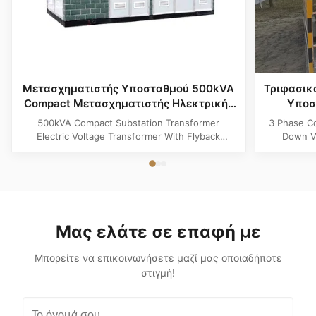
Μετασχηματιστής Υποσταθμού 500kVA
Τριφασικ
Compact Μετασχηματιστής Ηλεκτρικής
Υποσ
Τάσης Με Τοπολογία Flyback
Μείωσ
500kVA Compact Substation Transformer
3 Phase C
Electric Voltage Transformer With Flyback
Down Vo
Topology Product Specifications Attribute Value
Produ
Type power transformer, distribution
Substatio
transformer, European Box-Type Substation
design 
Material Aluminum, Copper, Copper Winding
outdoor ins
Frequency 50Hz, 60Hz Shape flat, Rectangle
and util
Topology ...
Μας ελάτε σε επαφή με
Μπορείτε να επικοινωνήσετε μαζί μας οποιαδήποτε
στιγμή!