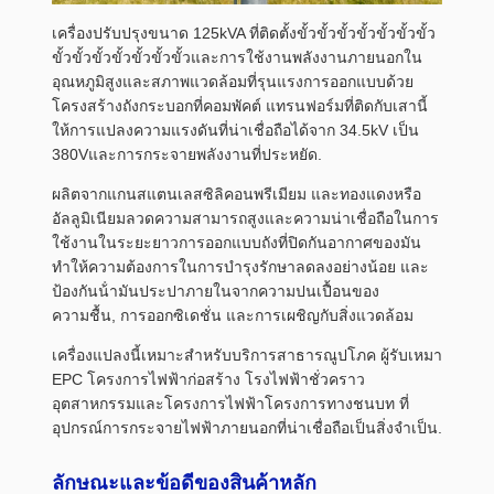
เครื่องปรับปรุงขนาด 125kVA ที่ติดตั้งขั้วขั้วขั้วขั้วขั้วขั้วขั้ว
ขั้วขั้วขั้วขั้วขั้วขั้วขั้วและการใช้งานพลังงานภายนอกใน
อุณหภูมิสูงและสภาพแวดล้อมที่รุนแรงการออกแบบด้วย
โครงสร้างถังกระบอกที่คอมพัคต์ แทรนฟอร์มที่ติดกับเสานี้
ให้การแปลงความแรงดันที่น่าเชื่อถือได้จาก 34.5kV เป็น
380Vและการกระจายพลังงานที่ประหยัด.
ผลิตจากแกนสแตนเลสซิลิคอนพรีเมียม และทองแดงหรือ
อัลลูมิเนียมลวดความสามารถสูงและความน่าเชื่อถือในการ
ใช้งานในระยะยาวการออกแบบถังที่ปิดกันอากาศของมัน
ทําให้ความต้องการในการบํารุงรักษาลดลงอย่างน้อย และ
ป้องกันน้ํามันประปาภายในจากความปนเปื้อนของ
ความชื้น, การออกซิเดชั่น และการเผชิญกับสิ่งแวดล้อม
เครื่องแปลงนี้เหมาะสําหรับบริการสาธารณูปโภค ผู้รับเหมา
EPC โครงการไฟฟ้าก่อสร้าง โรงไฟฟ้าชั่วคราว
อุตสาหกรรมและโครงการไฟฟ้าโครงการทางชนบท ที่
อุปกรณ์การกระจายไฟฟ้าภายนอกที่น่าเชื่อถือเป็นสิ่งจําเป็น.
ลักษณะและข้อดีของสินค้าหลัก