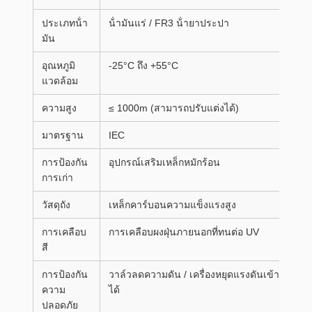
ประเภทน้ํา
น้ํามันแร่ / FR3 น้ํายาประปา
มัน
อุณหภูมิ
-25°C ถึง +55°C
แวดล้อม
ความสูง
≤ 1000m (สามารถปรับแต่งได้)
มาตรฐาน
IEC
การป้องกัน
อุปกรณ์เสริมเหล็กหมักร้อน
การเก่า
วัสดุถัง
เหล็กคาร์บอนความแข็งแรงสูง
การเคลือบ
การเคลือบผงฝุ่นภายนอกที่ทนต่อ UV
สี
การป้องกัน
วาล์วลดความดัน / เครื่องหยุดแรงดันเข้ากัน
ความ
ได้
ปลอดภัย