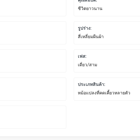
คุณสมบัติ:
ชีวิตยาวนาน
รูปร่าง:
สี่เหลี่ยมผืนผ้า
เฟส:
เดี่ยว/สาม
ประเภทสินค้า:
หม้อแปลงที่คดเคี้ยวหลายตัว