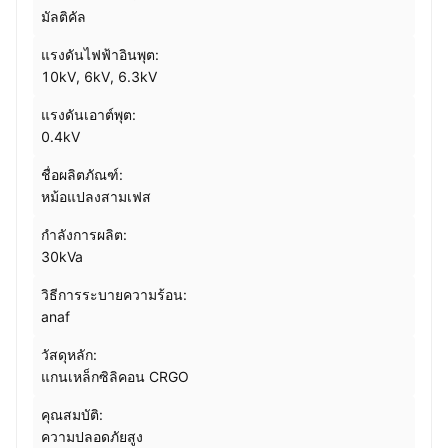
มัลติคัล
แรงดันไฟฟ้าอินพุต:
10kV, 6kV, 6.3kV
แรงดันเอาต์พุต:
0.4kV
ชื่อผลิตภัณฑ์:
หม้อแปลงสามเฟส
กำลังการผลิต:
30kVa
วิธีการระบายความร้อน:
anaf
วัสดุหลัก:
แกนเหล็กซิลิคอน CRGO
คุณสมบัติ:
ความปลอดภัยสูง