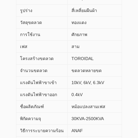
รูปร่าง
สี่เหลี่ยมผืนผ้า
วัสดุขดลวด
ทองแดง
การใช้งาน
ศักยภาพ
เฟส
สาม
โครงสร้างขดลวด
TOROIDAL
จำนวนขดลวด
ขดลวดหลายขด
แรงดันไฟฟ้าขาเข้า
10kV, 6kV, 6.3kV
แรงดันไฟฟ้าขาออก
0.4kV
ชื่อผลิตภัณฑ์
หม้อแปลงสามเฟส
พิกัดความจุ
30KVA-2500KVA
วิธีการระบายความร้อน
ANAF