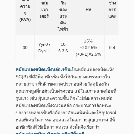
กลุ่ม
กัน
ช่วง
ความ
เวก
ของ
HV
การ
LV
จุ
เตอร์
แรง
แตะ
(KVA)
ดัน
ไฟฟ้า
±5%
Yyn0 /
10
30
±2X2.5%
0.4
135
Dyn11
6.3 6
(+3/-1)X2.5%
หม้อแปลงชนิดแห้งหล่อเรซิน
เป็นหม้อแปลงชนิดแห้ง
SC(B) ที่มีอีพ็อกซีเรซิน ซึ่งใช้กันอย่างแพร่หลายใน
หลายสาขา พื้นผิวขดลวดประกอบด้วยวัสดุป้องกัน
คุณภาพสูงที่ก่อตัวเป็นฝาครอบ แม้ในสภาพแวดล้อมที่
รุนแรง เช่น ฝุ่นและความชื้น ก็จะไม่ส่งผลกระทบต่อ
หม้อแปลงชนิดแห้งฉนวนหล่อ กระบวนการลักษณะ
ของการหล่อเรซินคือต้องอาศัยแม่พิมพ์และใช้อุปกรณ์
หล่อพิเศษในการหล่อขดลวดในสภาวะสุญญากาศ อีพ็
อกซีเรซินที่ใช้เป็นกาวฉนวน ดังนั้นจึงเรียกว่า