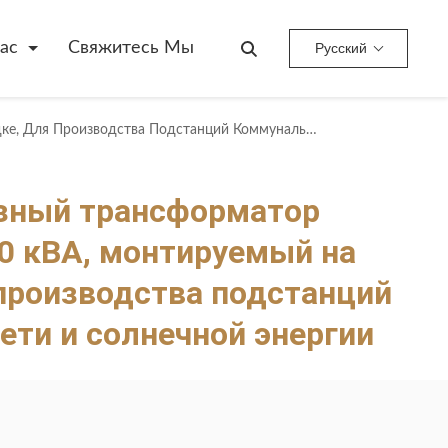
ас
Свяжитесь Мы
Русский
Сетевой Трехфазный Трансформатор Мощностью 2500 КВА, Монтируемый На Площадке, Для Производства Подстанций Коммунальной Сети И Солнечной Энергии
зный трансформатор
 кВА, монтируемый на
производства подстанций
ети и солнечной энергии