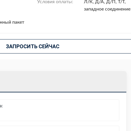
Условия оплаты:
Л/К, Д/А, Д/П, Т/Т,
западное соединение
нный пакет
ЗАПРОСИТЬ СЕЙЧАС
а: