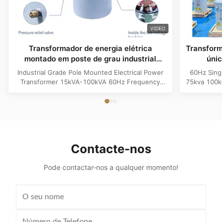
VIDEO
Transformador de energia elétrica
Transform
montado em poste de grau industrial
úni
15kVA-100kVA 60Hz
Industrial Grade Pole Mounted Electrical Power
60Hz Sing
Transformer 15kVA-100kVA 60Hz Frequency
75kva 100k
Product Specifications Attribute Value
Attribute
Frequency 60Hz Phase Single Phase Application
Phase App
Power Transformer Output Voltage 110V, 220V,
Voltage 1
380V, 400V, 440V, 480V Input Voltage 11kV,
Input Volt
10.5kV, 3kV, 6.6kV, 6.3kV, 35kV, 12.47kV...
35kV,
Contacte-nos
Pode contactar-nos a qualquer momento!