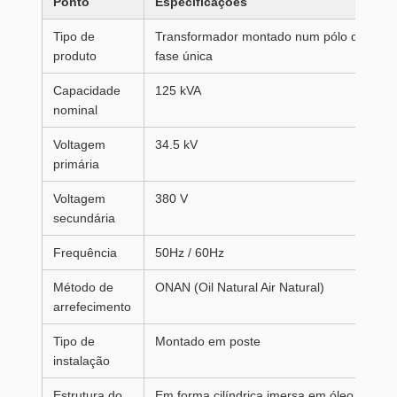
Ponto
Especificações
Tipo de
Transformador montado num pólo de
produto
fase única
Capacidade
125 kVA
nominal
Voltagem
34.5 kV
primária
Voltagem
380 V
secundária
Frequência
50Hz / 60Hz
Método de
ONAN (Oil Natural Air Natural)
arrefecimento
Tipo de
Montado em poste
instalação
Estrutura do
Em forma cilíndrica imersa em óleo