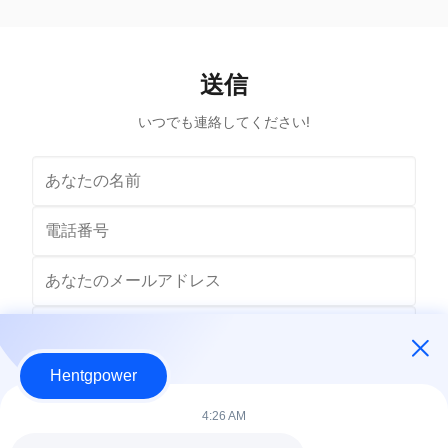
Power Transformer Output Voltage 110V, 220V,
Voltage 1
380V, 400V, 440V, 480V Input Voltage 11kV,
Input Volt
10.5kV, 3kV, 6.6kV, 6.3kV, 35kV, 12.47kV...
35kV,
送信
いつでも連絡してください!
Hentgpower
4:26 AM