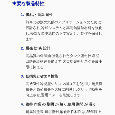
主要な製品特性
優れた 高温 耐性
熱帯と砂漠の気候のアプリケーションのために
設計され,冷却システムと高耐熱隔熱材料を強化
し,極端な環境温度の下で安定した動作を保証し
ます.
爆発 防 炎 設計
高品質の保温油 強化されたタンク密封技術 短
回路保護構造を備えて 火災や爆発リスクを最小
限に抑える
低損失と省エネ性能
高透気性冷凝型シリコン鋼コアを使用し,無負荷
損失と負荷損失を大幅に削減し,グリッド効率を
向上させ,運用コストを削減します.
維持 作業 の 期間 が 短く,使用 期間 が 長く
耐腐蝕塗装,耐湿密封,酸化耐性材料は,25年以上