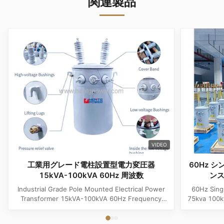
関連製品
VIDEO
工業用グレード電柱設置型電力変圧器
60Hz 
15kVA-100kVA 60Hz 周波数
ンス
Industrial Grade Pole Mounted Electrical Power
60Hz Sing
Transformer 15kVA-100kVA 60Hz Frequency
75kva 100k
Product Specifications Attribute Value
Attribute
Frequency 60Hz Phase Single Phase Application
Phase App