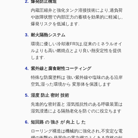
爆発防止構造
内蔵圧縮弁と強化タンク溶接技術により,過負荷
や故障状態で内部圧力の蓄積を効果的に軽減し,
爆発リスクを低減します.
耐火隔熱システム
環境に優しい冷却液FR3は,従来のミネラルオイ
ルよりも高い燃焼点とより良い熱安定性を提供
します.
紫外線と腐食耐性コーティング
特殊な防腐塗料は 強い紫外線や塩味のある沿岸
空気,湿った環境から 変形体を保護します
湿度 防止 密封 技術
先進的な密封蓋と 湿気抵抗性のある呼吸装置は
湿気浸透による隔熱老化を防ぐのに役立ちます
短回路 の 強さ が 向上 し た
ローリング構造は機械的に強化され,不安定な電
網の衝撃や 発展中の電力網でよくある突然の短