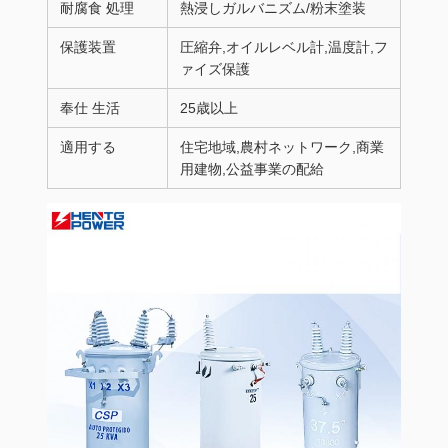
耐腐食 処理
熱浸しガルバニズム/粉末塗装
保護装置
圧縮弁,オイルレベル計,温度計,フ
ァイズ保護
奉仕 生活
25歳以上
適用する
住宅地域,農村ネットワーク,商業
用建物,公益事業の配給