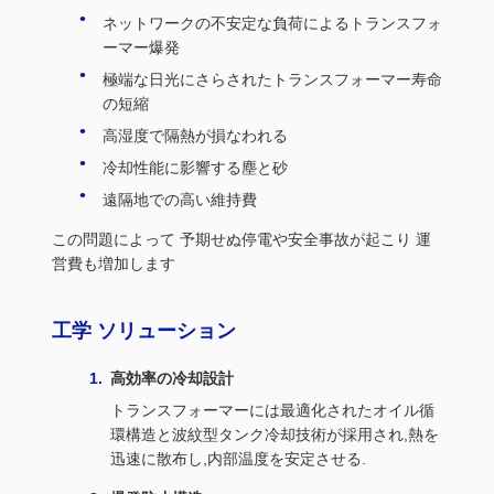
ネットワークの不安定な負荷によるトランスフォ
ーマー爆発
極端な日光にさらされたトランスフォーマー寿命
の短縮
高湿度で隔熱が損なわれる
冷却性能に影響する塵と砂
遠隔地での高い維持費
この問題によって 予期せぬ停電や安全事故が起こり 運
営費も増加します
工学 ソリューション
高効率の冷却設計
トランスフォーマーには最適化されたオイル循
環構造と波紋型タンク冷却技術が採用され,熱を
迅速に散布し,内部温度を安定させる.