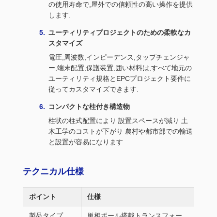
の使用寿命で,屋外での信頼性の高い操作を提供
します.
ユーティリティプロジェクトのための柔軟なカ
スタマイズ
電圧,周波数,インピーデンス,タップチェンジャ
ー,端末配置,保護装置,囲い材料は,すべて地元の
ユーティリティ規格とEPCプロジェクト要件に
従ってカスタマイズできます.
コンパクトな柱付き構造物
柱状の柱式配置により 設置スペースが減り 土
木工学のコストが下がり 農村や都市部での輸送
と設置が容易になります
テクニカル仕様
ポイント
仕様
製品タイプ
単相ポール搭載トランスフォー