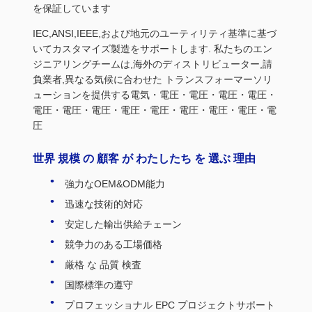
を保証しています
IEC,ANSI,IEEE,および地元のユーティリティ基準に基づ
いてカスタマイズ製造をサポートします. 私たちのエン
ジニアリングチームは,海外のディストリビューター,請
負業者,異なる気候に合わせた トランスフォーマーソリ
ューションを提供する電気・電圧・電圧・電圧・電圧・
電圧・電圧・電圧・電圧・電圧・電圧・電圧・電圧・電
圧
世界 規模 の 顧客 が わたしたち を 選ぶ 理由
強力なOEM&ODM能力
迅速な技術的対応
安定した輸出供給チェーン
競争力のある工場価格
厳格 な 品質 検査
国際標準の遵守
プロフェッショナル EPC プロジェクトサポート