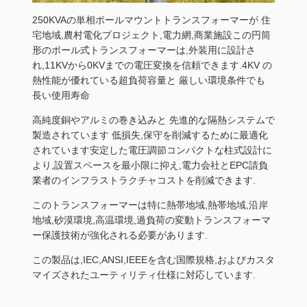
250KVAの単相ポールマウントトランスフォーマーが 住
宅地域,農村電化プロジェクト,電力網,商業施設この円筒
形のポール式トランスフォーマーは,外装用に設計さ
れ,11KVから0KVまでの電圧変換を信頼できます.4KV の
熱性能が優れている超負荷容量と 厳しい環境条件でも
長い使用寿命
高純度銅やアルミの巻き込みと 先進的な隔熱システムで
製造されています 低損失,保守を削減するために最適化
されています安定した電圧調節コンパクトな柱式設計に
より,設置スペースを最小限に抑え,電力会社とEPC請負
業者のインフラストラクチャコストを削減できます.
このトランスフォーマーは特に熱帯地域,熱帯地域,沿岸
地域,砂漠環境,高温環境,過負荷の変動トランスフォーマ
ー保護技術が強化される必要があります.
この製品は,IEC,ANSI,IEEEを含む国際規格,およびカスタ
マイズされたユーティリティ仕様に対応しています.