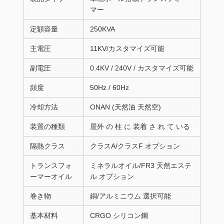
マー
定額容量
250KVA
主電圧
11KV/カスタマイズ可能
副電圧
0.4KV / 240V / カスタマイズ可能
頻度
50Hz / 60Hz
冷却方法
ONAN (天然油 天然空)
装置の種類
屋外 の 柱 に 装着 さ れ て いる
隔熱クラス
クラスA/クラスF オプション
トランスフォ
ミネラルオイル/FR3 天然エステ
ーマーオイル
ル オプション
巻き物
銅/アルミニウム 選択可能
基本材料
CRGO シリコン鋼