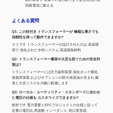
回路電流に耐える.
よくある質問
Q1: この柱付き トランスフォーマーが 極端な暑さでも
信頼性を持って動作できますか?
そうです トランスフォーマーが設計されたのは 高温環
境で 強化された冷却システム 高温隔熱材料
Q2: トランスフォーマー爆発や火災を防ぐための安全対
策は?
トランスフォーマーには圧力緩和装置,強化タンク構造,
過負荷保護,およびオプションの防火保温油が含まれ,爆
発と火災リスクを大幅に軽減します.
Q3: ローカル・ユーティリティ・スタンダードに合わせ
た電圧の仕様を カスタマイズできますか?
絶対です 電力需要とEPCプロジェクトの仕様に従って
定番の電圧比,周波数,インペダンス, 蛇口変形器,