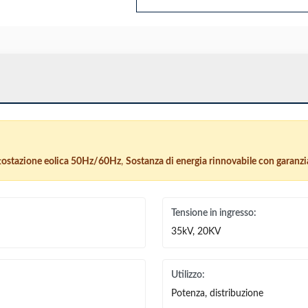
tostazione eolica 50Hz/60Hz
,
Sostanza di energia rinnovabile con garanzi
Tensione in ingresso:
35kV, 20KV
Utilizzo:
Potenza, distribuzione