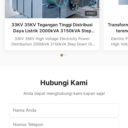
VIDEO
33KV 35KV Tegangan Tinggi Distribusi
Transform
Daya Listrik 2000kVA 3150kVA Step
teren
Down Oil Immersion Electric Transformer
33KV 35KV High Voltage Electricity Power
Electric 
Distribution 2000kVA 3150kVA Step Down Oil
High Vol
Immersed Electric Transformer 33KV 35KV High
Product O
Voltage Electricity Power Distribution 2000kVA
Distributi
3150kVA Step Down Oil Immersed Electric
for medi
Transformer is a reliable and efficient solution
step-dow
designed for modern industrial and ...
Spec
Hubungi Kami
Anda dapat menghubungi kami kapan saja!