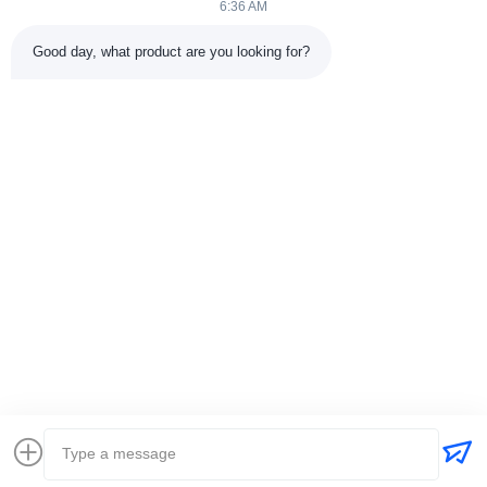
6:36 AM
Good day, what product are you looking for?
Στείλε
+86-15074989773
info@hentgpower.com
Σπίτι
Προϊόντα
Βίντεο
Εκπομπή VR
Σχετικά με εμάς
Επισκέψεις στο εργοστάσιο
Έλεγχος Ποιότητας
Επικοινωνήστε μαζί μας
Ζητήστε μια προσφορά
Sitemap
Πολιτική μυστικότητας
© 2026 Hunan Hentg Power Electric Technology Co., Ltd.. All Rights
Reserved.