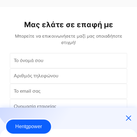
filled Transformer Frequency 50Hz, 60Hz
πλεονασμ
Winding Material Aluminum Application Power
χάλ
Phase Three Coil Structure TOROIDAL ...
βορειο
ωφέλ
Μας ελάτε σε επαφή με
Μπορείτε να επικοινωνήσετε μαζί μας οποιαδήποτε
στιγμή!
Hentgpower