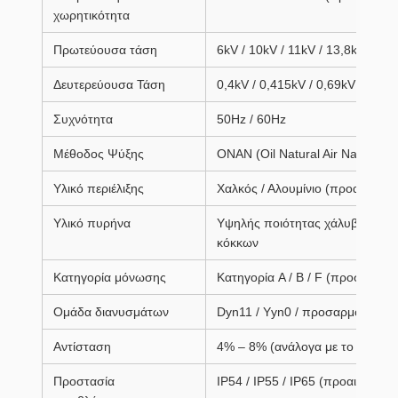
χωρητικότητα
Πρωτεύουσα τάση
6kV / 10kV / 11kV / 13,8kV / 34,
Δευτερεύουσα Τάση
0,4kV / 0,415kV / 0,69kV
Συχνότητα
50Hz / 60Hz
Μέθοδος Ψύξης
ONAN (Oil Natural Air Natural)
Υλικό περιέλιξης
Χαλκός / Αλουμίνιο (προαιρετικό
Υλικό πυρήνα
Υψηλής ποιότητας χάλυβας πυρ
κόκκων
Κατηγορία μόνωσης
Κατηγορία A / B / F (προσαρμόσ
Ομάδα διανυσμάτων
Dyn11 / Yyn0 / προσαρμοσμένο
Αντίσταση
4% – 8% (ανάλογα με το σχέδιο)
Προστασία
IP54 / IP55 / IP65 (προαιρετικό)