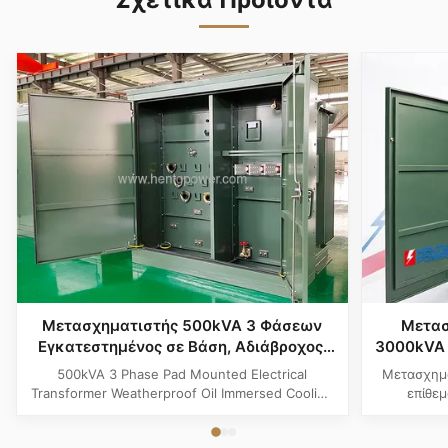
Μετασχηματιστής 500kVA 3 Φάσεων
Μετασ
Εγκατεστημένος σε Βάση, Αδιάβροχος,
3000kVA 
Ψύξη με Εμβάπτιση σε Λάδι
σε Υγρ
500kVA 3 Phase Pad Mounted Electrical
Μετασχημ
Βιομη
Transformer Weatherproof Oil Immersed Cooling
επίθε
Product Specifications Attribute Value Type
σχεδια
Distribution transformer, power transformer, Oil-
ANSI/