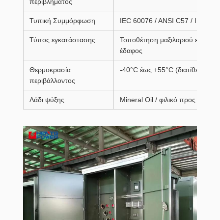
περιβλήματος
Τυπική Συμμόρφωση
IEC 60076 / ANSI C57 / IEEE
Τύπος εγκατάστασης
Τοποθέτηση μαξιλαριού εξωτερι
έδαφος
Θερμοκρασία
-40°C έως +55°C (διατίθεται π
περιβάλλοντος
Λάδι ψύξης
Mineral Oil / φιλικό προς το περ