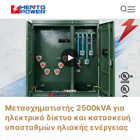
Μετασχηματιστής 2500kVA για
ηλεκτρικό δίκτυο και κατασκευή
υποσταθμών ηλιακής ενέργειας