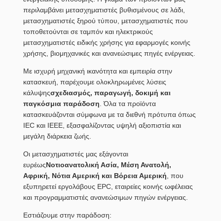
περιλαμβάνει μετασχηματιστές βυθισμένους σε λάδι,
μετασχηματιστές ξηρού τύπου, μετασχηματιστές που
τοποθετούνται σε ταμπόν και ηλεκτρικούς
μετασχηματιστές ειδικής χρήσης για εφαρμογές κοινής
χρήσης, βιομηχανικές και ανανεώσιμες πηγές ενέργειας.
Με ισχυρή μηχανική ικανότητα και εμπειρία στην
κατασκευή, παρέχουμε ολοκληρωμένες λύσεις
κάλυψης
σχεδιασμός, παραγωγή, δοκιμή και
παγκόσμια παράδοση
. Όλα τα προϊόντα
κατασκευάζονται σύμφωνα με τα διεθνή πρότυπα όπως
IEC και IEEE, εξασφαλίζοντας υψηλή αξιοπιστία και
μεγάλη διάρκεια ζωής.
Οι μετασχηματιστές μας εξάγονται
ευρέως
Νοτιοανατολική Ασία, Μέση Ανατολή,
Αφρική, Νότια Αμερική και Βόρεια Αμερική
, που
εξυπηρετεί εργολάβους EPC, εταιρείες κοινής ωφέλειας
και προγραμματιστές ανανεώσιμων πηγών ενέργειας.
Εστιάζουμε στην παράδοση: