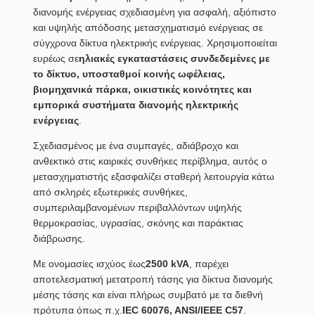
διανομής ενέργειας σχεδιασμένη για ασφαλή, αξιόπιστο
και υψηλής απόδοσης μετασχηματισμό ενέργειας σε
σύγχρονα δίκτυα ηλεκτρικής ενέργειας. Χρησιμοποιείται
ευρέως σε
ηλιακές εγκαταστάσεις συνδεδεμένες με
το δίκτυο, υποσταθμοί κοινής ωφέλειας,
βιομηχανικά πάρκα, οικιστικές κοινότητες και
εμπορικά συστήματα διανομής ηλεκτρικής
ενέργειας
.
Σχεδιασμένος με ένα συμπαγές, αδιάβροχο και
ανθεκτικό στις καιρικές συνθήκες περίβλημα, αυτός ο
μετασχηματιστής εξασφαλίζει σταθερή λειτουργία κάτω
από σκληρές εξωτερικές συνθήκες,
συμπεριλαμβανομένων περιβαλλόντων υψηλής
θερμοκρασίας, υγρασίας, σκόνης και παράκτιας
διάβρωσης.
Με ονομασίες ισχύος έως
2500 kVA
, παρέχει
αποτελεσματική μετατροπή τάσης για δίκτυα διανομής
μέσης τάσης και είναι πλήρως συμβατό με τα διεθνή
πρότυπα όπως π.χ.
IEC 60076, ANSI/IEEE C57
.